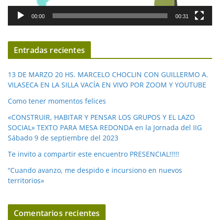
d
00:00
00:31
e
v
í
Entradas recientes
d
e
13 DE MARZO 20 HS. MARCELO CHOCLIN CON GUILLERMO A.
o
VILASECA EN LA SILLA VACÍA EN VIVO POR ZOOM Y YOUTUBE
Como tener momentos felices
«CONSTRUIR, HABITAR Y PENSAR LOS GRUPOS Y EL LAZO
SOCIAL» TEXTO PARA MESA REDONDA en la Jornada del IIG
Sábado 9 de septiembre del 2023
Te invito a compartir este encuentro PRESENCIAL!!!!!
“Cuando avanzo, me despido e incursiono en nuevos
territorios»
Comentarios recientes