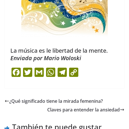
La música es le libertad de la mente.
Enviada por Mario Woloski
F
T
G
W
T
C
a
w
m
h
el
o
c
itt
ai
at
e
p
e
er
l
s
gr
y
¿Qué significado tiene la mirada femenina?
b
A
a
Li
Claves para entender la ansiedad
o
p
m
n
o
p
k
También te puede gustar