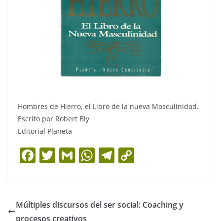
Hombres de Hierro, el Libro de la nueva Masculinidad.
Escrito por Robert Bly
Editorial Planeta
F
T
G
W
T
C
a
w
m
h
el
o
c
itt
ai
at
e
p
e
er
l
s
gr
y
Múltiples discursos del ser social: Coaching y
b
A
a
Li
procesos creativos