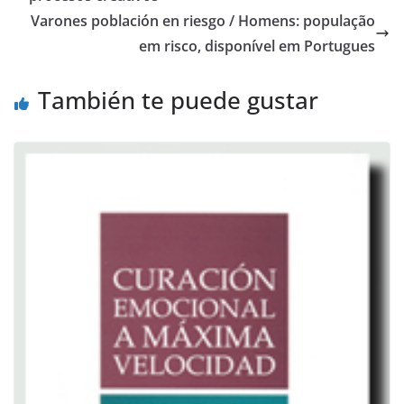
o
p
m
n
Varones población en riesgo / Homens: população
o
p
k
em risco, disponível em Portugues
k
También te puede gustar