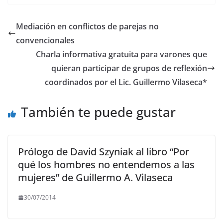
c
itt
ai
at
e
p
e
er
l
s
gr
y
Mediación en conflictos de parejas no
b
A
a
Li
convencionales
o
p
m
n
Charla informativa gratuita para varones que
o
p
k
quieran participar de grupos de reflexión
coordinados por el Lic. Guillermo Vilaseca*
k
También te puede gustar
Prólogo de David Szyniak al libro “Por
qué los hombres no entendemos a las
mujeres” de Guillermo A. Vilaseca
30/07/2014