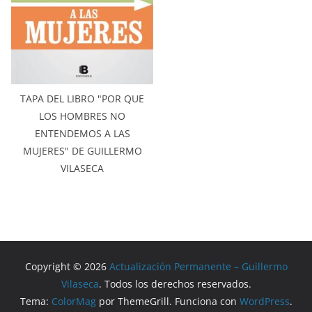
TAPA DEL LIBRO "POR QUE
LOS HOMBRES NO
ENTENDEMOS A LAS
MUJERES" DE GUILLERMO
VILASECA
Copyright © 2026
Actualización Permanente – Guillermo
Vilaseca
. Todos los derechos reservados.
Tema:
ColorMag
por ThemeGrill. Funciona con
WordPress
.