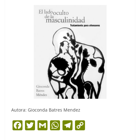
Autora: Gioconda Batres Mendez
F
T
G
W
T
C
a
w
m
h
el
o