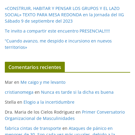
«CONSTRUIR, HABITAR Y PENSAR LOS GRUPOS Y EL LAZO
SOCIAL» TEXTO PARA MESA REDONDA en la Jornada del IIG
Sábado 9 de septiembre del 2023
Te invito a compartir este encuentro PRESENCIAL!!!!!
“Cuando avanzo, me despido e incursiono en nuevos
territorios»
Comentarios recientes
Mar
en
Me caigo y me levanto
cristianomega
en
Nunca es tarde si la dicha es buena
Stella
en
Elogio a la incertidumbre
Dra. Maria de los Cielos Rodriguez
en
Primer Conversatorio
Organizacional de Masculinidades
fabrica cintas de transporte
en
Ataques de pánico en
menores de 30. Son cada vez más usuales, debido a la