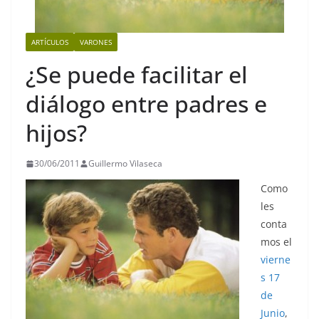
ARTÍCULOS
VARONES
¿Se puede facilitar el
diálogo entre padres e
hijos?
30/06/2011
Guillermo Vilaseca
Como
les
conta
mos el
vierne
s 17
de
Junio
,