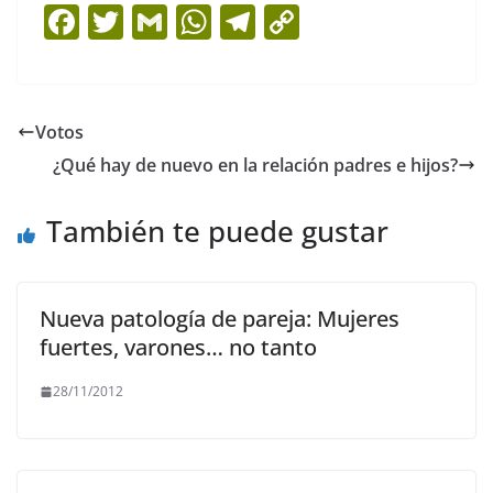
F
T
G
W
T
C
a
w
m
h
el
o
c
itt
ai
at
e
p
e
er
l
s
gr
y
Votos
b
A
a
Li
¿Qué hay de nuevo en la relación padres e hijos?
o
p
m
n
o
p
k
También te puede gustar
k
Nueva patología de pareja: Mujeres
fuertes, varones… no tanto
28/11/2012