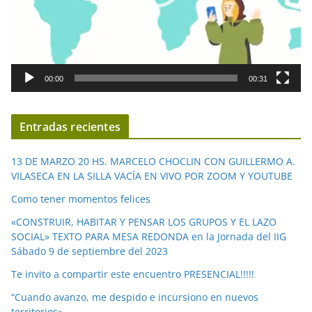
t
o
r
d
00:00
00:31
e
v
í
Entradas recientes
d
e
13 DE MARZO 20 HS. MARCELO CHOCLIN CON GUILLERMO A.
o
VILASECA EN LA SILLA VACÍA EN VIVO POR ZOOM Y YOUTUBE
Como tener momentos felices
«CONSTRUIR, HABITAR Y PENSAR LOS GRUPOS Y EL LAZO
SOCIAL» TEXTO PARA MESA REDONDA en la Jornada del IIG
Sábado 9 de septiembre del 2023
Te invito a compartir este encuentro PRESENCIAL!!!!!
“Cuando avanzo, me despido e incursiono en nuevos
territorios»