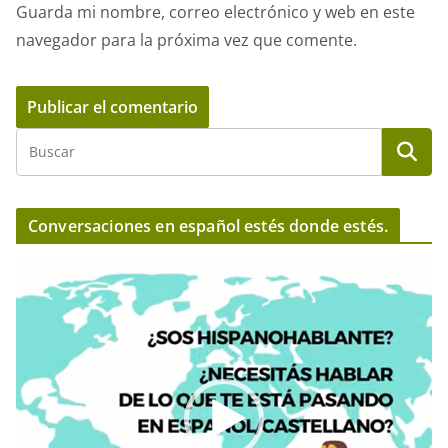
Guarda mi nombre, correo electrónico y web en este
navegador para la próxima vez que comente.
Conversaciones en español estés donde estés.
R
e
p
r
o
d
u
c