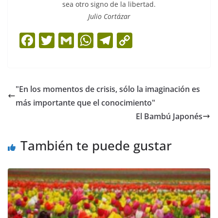
sea otro signo de la libertad.
Julio Cortázar
F
T
G
W
T
C
a
w
m
h
el
o
c
itt
ai
at
e
p
e
er
l
s
gr
y
"En los momentos de crisis, sólo la imaginación es
b
A
a
Li
más importante que el conocimiento"
o
p
m
n
El Bambú Japonés
o
p
k
También te puede gustar
k