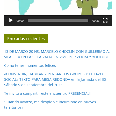
o
r
d
00:00
00:31
e
v
í
Entradas recientes
d
e
13 DE MARZO 20 HS. MARCELO CHOCLIN CON GUILLERMO A.
o
VILASECA EN LA SILLA VACÍA EN VIVO POR ZOOM Y YOUTUBE
Como tener momentos felices
«CONSTRUIR, HABITAR Y PENSAR LOS GRUPOS Y EL LAZO
SOCIAL» TEXTO PARA MESA REDONDA en la Jornada del IIG
Sábado 9 de septiembre del 2023
Te invito a compartir este encuentro PRESENCIAL!!!!!
“Cuando avanzo, me despido e incursiono en nuevos
territorios»