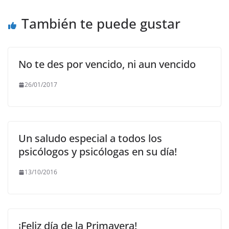
o
p
m
n
o
p
k
También te puede gustar
k
No te des por vencido, ni aun vencido
26/01/2017
Un saludo especial a todos los
psicólogos y psicólogas en su día!
13/10/2016
¡Feliz día de la Primavera!