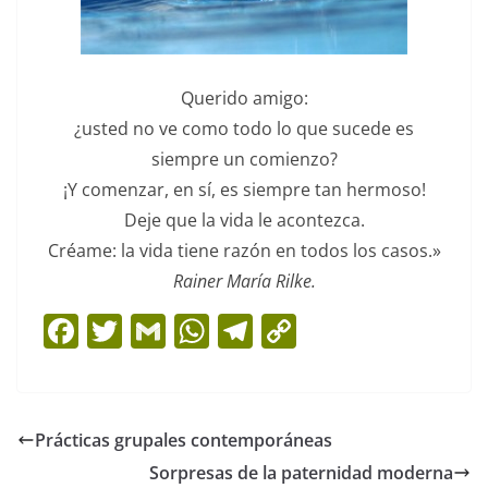
Querido amigo:
¿usted no ve como todo lo que sucede es
siempre un comienzo?
¡Y comenzar, en sí, es siempre tan hermoso!
Deje que la vida le acontezca.
Créame: la vida tiene razón en todos los casos.»
Rainer María Rilke.
F
T
G
W
T
C
a
w
m
h
el
o
c
itt
ai
at
e
p
e
er
l
s
gr
y
Prácticas grupales contemporáneas
b
A
a
Li
Sorpresas de la paternidad moderna