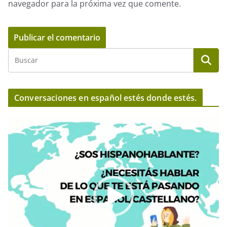
navegador para la próxima vez que comente.
Conversaciones en español estés donde estés.
R
e
p
r
o
d
u
c
t