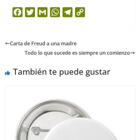
F
T
G
W
T
C
a
w
m
h
el
o
c
itt
ai
at
e
p
e
er
l
s
gr
y
Carta de Freud a una madre
b
A
a
Li
Todo lo que sucede es siempre un comienzo
o
p
m
n
o
p
k
También te puede gustar
k