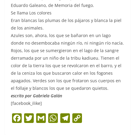
Eduardo Galeano, de Memoria del fuego.
Se llama Los colores
Eran blancas las plumas de los pájaros y blanca la piel
de los animales.
Azules son, ahora, los que se bañaron en un lago
donde no desembocaba ningún río, ni ningún río nacía.
Rojos, los que se sumergieron en el lago de la sangre
derramada por un niño de la tribu kadiueu. Tienen el
color de la tierra los que se revolcaron en el barro, y el
de la ceniza los que buscaron calor en los fogones
apagados. Verdes son los que frotaron sus cuerpos en
el follaje y blancos los que se quedaron quietos.
escrito por Gabriela Galán
[facebook_ilike]
F
T
G
W
T
C
a
w
m
h
el
o