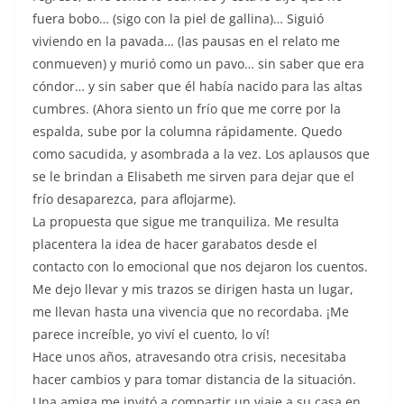
fuera bobo… (sigo con la piel de gallina)… Siguió
viviendo en la pavada… (las pausas en el relato me
conmueven) y murió como un pavo… sin saber que era
cóndor… y sin saber que él había nacido para las altas
cumbres. (Ahora siento un frío que me corre por la
espalda, sube por la columna rápidamente. Quedo
como sacudida, y asombrada a la vez. Los aplausos que
se le brindan a Elisabeth me sirven para dejar que el
frío desaparezca, para aflojarme).
La propuesta que sigue me tranquiliza. Me resulta
placentera la idea de hacer garabatos desde el
contacto con lo emocional que nos dejaron los cuentos.
Me dejo llevar y mis trazos se dirigen hasta un lugar,
me llevan hasta una vivencia que no recordaba. ¡Me
parece increíble, yo viví el cuento, lo ví!
Hace unos años, atravesando otra crisis, necesitaba
hacer cambios y para tomar distancia de la situación.
Una amiga me invitó a compartir un viaje a su casa en