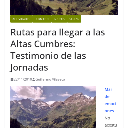
ACTIVIDADES
BURN OUT
GRUPOS
STRESS
Rutas para llegar a las
Altas Cumbres:
Testimonio de las
Jornadas
22/11/2010
Guillermo Vilaseca
Mar
de
emoci
ones
No
acostu