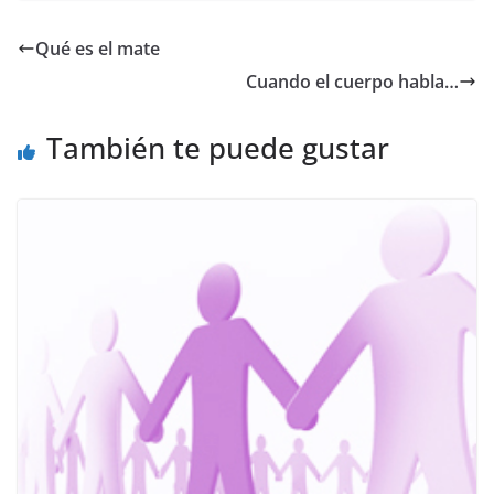
c
itt
ai
at
e
p
e
er
l
s
gr
y
Qué es el mate
b
A
a
Li
Cuando el cuerpo habla…
o
p
m
n
o
p
k
También te puede gustar
k