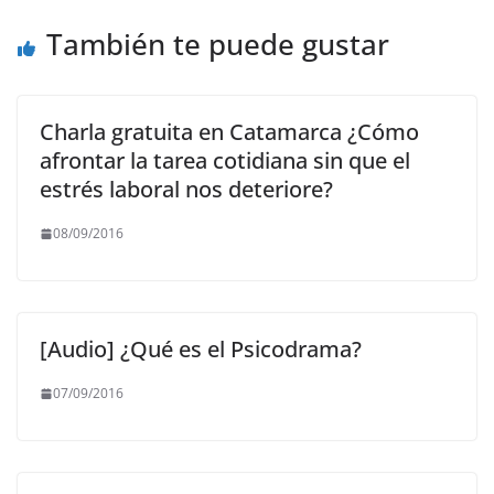
o
p
m
n
o
p
k
También te puede gustar
k
Charla gratuita en Catamarca ¿Cómo
afrontar la tarea cotidiana sin que el
estrés laboral nos deteriore?
08/09/2016
[Audio] ¿Qué es el Psicodrama?
07/09/2016