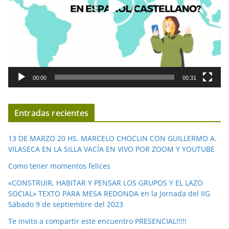
u
c
t
o
r
d
00:00
00:31
e
v
í
Entradas recientes
d
e
13 DE MARZO 20 HS. MARCELO CHOCLIN CON GUILLERMO A.
o
VILASECA EN LA SILLA VACÍA EN VIVO POR ZOOM Y YOUTUBE
Como tener momentos felices
«CONSTRUIR, HABITAR Y PENSAR LOS GRUPOS Y EL LAZO
SOCIAL» TEXTO PARA MESA REDONDA en la Jornada del IIG
Sábado 9 de septiembre del 2023
Te invito a compartir este encuentro PRESENCIAL!!!!!