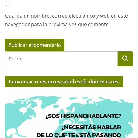
Guarda mi nombre, correo electrónico y web en este
navegador para la próxima vez que comente.
Conversaciones en español estés donde estés.
R
e
p
r
o
d