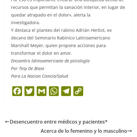
recursos que permitan la sanación interior, en lugar de
quedar atrapado en el dolor», alerta la
investigadora.
Y destaca el planteo del rabino Adrián Herbst, ex
decano del Seminario Rabínico Latinoamericano
Marshall Meyer, quien propone acciones para
transformar el dolor en amor.
Encuentro latinoamericano de psicología
Por Tesy De Biase
Para La Nacion Ciencia/Salud
F
T
G
W
T
C
a
w
m
h
el
o
c
itt
ai
at
e
p
e
er
l
s
gr
y
Desencuentro entre médicos y pacientes*
b
A
a
Li
Acerca de lo femenino y lo masculino