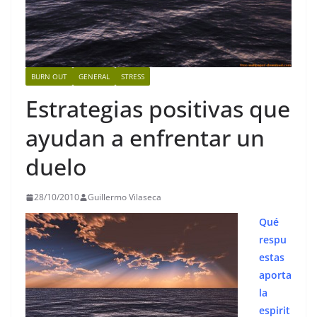
BURN OUT
GENERAL
STRESS
Estrategias positivas que
ayudan a enfrentar un
duelo
28/10/2010
Guillermo Vilaseca
Qué
respu
estas
aporta
la
espirit