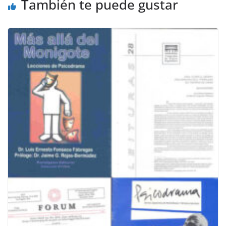
o
p
k
También te puede gustar
k