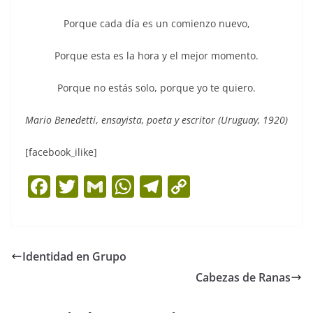
Porque cada día es un comienzo nuevo,
Porque esta es la hora y el mejor momento.
Porque no estás solo, porque yo te quiero.
Mario Benedetti
,
ensayista, poeta y escritor (Uruguay, 1920)
[facebook_ilike]
F
T
G
W
T
C
a
w
m
h
el
o
c
itt
ai
at
e
p
e
er
l
s
gr
y
Identidad en Grupo
b
A
a
Li
Cabezas de Ranas
o
p
m
n