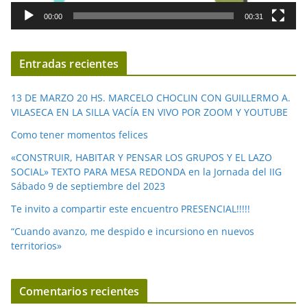
d
00:00
00:31
e
v
í
Entradas recientes
d
e
13 DE MARZO 20 HS. MARCELO CHOCLIN CON GUILLERMO A.
o
VILASECA EN LA SILLA VACÍA EN VIVO POR ZOOM Y YOUTUBE
Como tener momentos felices
«CONSTRUIR, HABITAR Y PENSAR LOS GRUPOS Y EL LAZO
SOCIAL» TEXTO PARA MESA REDONDA en la Jornada del IIG
Sábado 9 de septiembre del 2023
Te invito a compartir este encuentro PRESENCIAL!!!!!
“Cuando avanzo, me despido e incursiono en nuevos
territorios»
Comentarios recientes