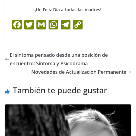
¡Un Feliz Día a todas las madres!
F
T
G
W
T
C
a
w
m
h
el
o
c
itt
ai
at
e
p
e
er
l
s
gr
y
El síntoma pensado desde una posición de
b
A
a
Li
encuentro: Síntoma y Psicodrama
o
p
m
n
Novedades de Actualización Permanente
o
p
k
También te puede gustar
k