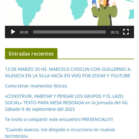
t
o
r
d
00:00
00:31
e
v
í
Entradas recientes
d
e
13 DE MARZO 20 HS. MARCELO CHOCLIN CON GUILLERMO A.
o
VILASECA EN LA SILLA VACÍA EN VIVO POR ZOOM Y YOUTUBE
Como tener momentos felices
«CONSTRUIR, HABITAR Y PENSAR LOS GRUPOS Y EL LAZO
SOCIAL» TEXTO PARA MESA REDONDA en la Jornada del IIG
Sábado 9 de septiembre del 2023
Te invito a compartir este encuentro PRESENCIAL!!!!!
“Cuando avanzo, me despido e incursiono en nuevos
territorios»