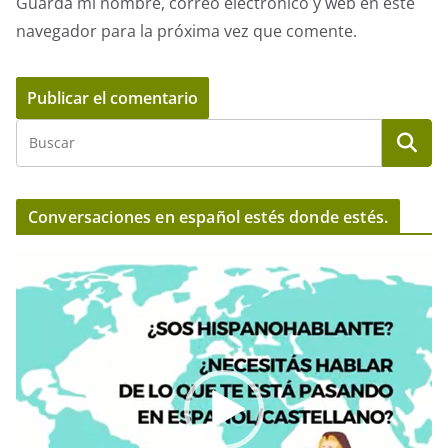
Guarda mi nombre, correo electrónico y web en este
navegador para la próxima vez que comente.
Conversaciones en español estés donde estés.
R
e
p
r
o
d
u
c