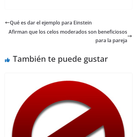
a
w
m
h
el
o
c
itt
ai
at
e
p
e
er
l
s
gr
y
Qué es dar el ejemplo para Einstein
b
A
a
Li
Afirman que los celos moderados son beneficiosos
o
p
m
n
para la pareja
o
p
k
También te puede gustar
k