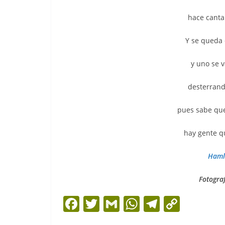
hace cantar
Y se queda 
y uno se v
desterrand
pues sabe que
hay gente qu
Haml
Fotograf
F
T
G
W
T
C
a
w
m
h
el
o