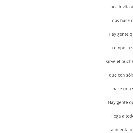
nos invita a
nos hace r
Hay gente q
rompe la s
sirve el puche
que con sól
hace una s
Hay gente qu
llega a tod
alimenta u