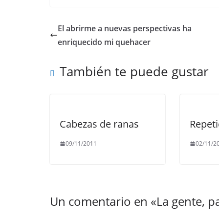
c
itt
ai
at
e
p
e
er
l
s
gr
y
El abrirme a nuevas perspectivas ha
b
A
a
Li
enriquecido mi quehacer
o
p
m
n
También te puede gustar
o
p
k
k
Cabezas de ranas
Repet
09/11/2011
02/11/2
Un comentario en «
La gente, p