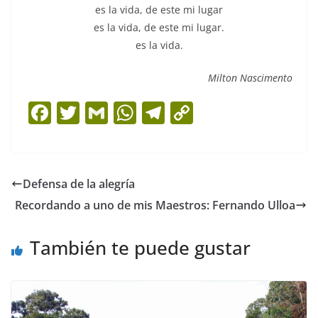
es la vida, de este mi lugar
es la vida, de este mi lugar.
es la vida.
Milton Nascimento
F
T
G
W
T
C
a
w
m
h
el
o
c
itt
ai
at
e
p
e
er
l
s
gr
y
Defensa de la alegría
b
A
a
Li
Recordando a uno de mis Maestros: Fernando Ulloa
o
p
m
n
o
p
k
También te puede gustar
k