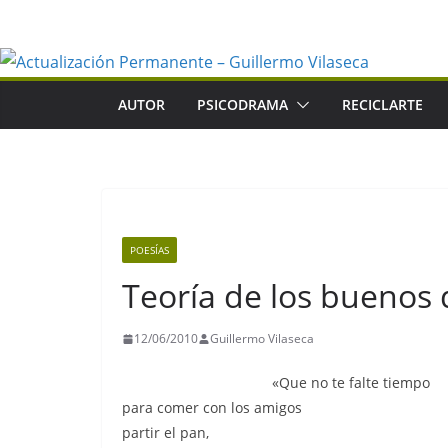
Saltar
al
contenido
AUTOR
PSICODRAMA
RECICLARTE
POESÍAS
Teoría de los buenos
12/06/2010
Guillermo Vilaseca
«Que no te falte tiempo
para comer con los amigos
partir el pan,