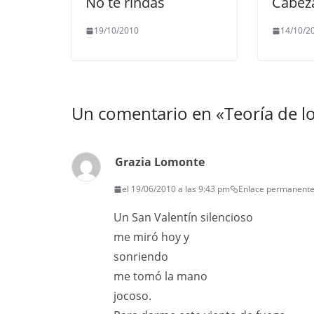
No te rindas
Cabez
19/10/2010
14/10/2
Un comentario en «
Teoría de 
Grazia Lomonte
el 19/06/2010 a las 9:43 pm
Enlace permanent
Un San Valentín silencioso
me miró hoy y
sonriendo
me tomó la mano
jocoso.