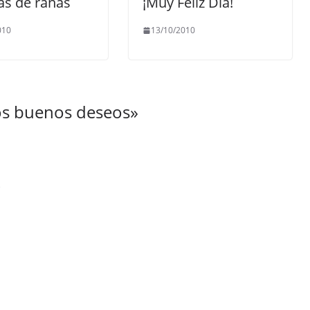
as de ranas
¡Muy Feliz Día!
010
13/10/2010
los buenos deseos
»
e