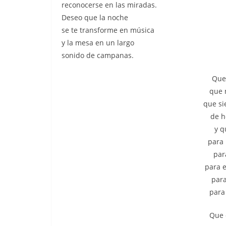
reconocerse en las miradas.
Deseo que la noche
se te transforme en música
y la mesa en un largo
sonido de campanas.
Que 
que 
que si
de h
y q
para 
para
para e
para
para
Que 