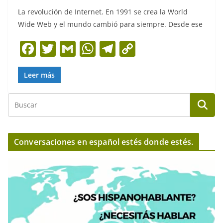
La revolución de Internet. En 1991 se crea la World
Wide Web y el mundo cambió para siempre. Desde ese
F
T
G
W
T
C
a
w
m
h
el
o
c
itt
ai
at
e
p
Leer más
e
er
l
s
gr
y
b
A
a
Li
o
p
m
n
o
p
k
Conversaciones en español estés donde estés.
k
R
e
p
r
o