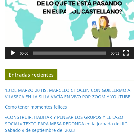
d
u
c
t
o
r
d
00:00
00:31
e
v
í
Entradas recientes
d
e
13 DE MARZO 20 HS. MARCELO CHOCLIN CON GUILLERMO A.
o
VILASECA EN LA SILLA VACÍA EN VIVO POR ZOOM Y YOUTUBE
Como tener momentos felices
«CONSTRUIR, HABITAR Y PENSAR LOS GRUPOS Y EL LAZO
SOCIAL» TEXTO PARA MESA REDONDA en la Jornada del IIG
Sábado 9 de septiembre del 2023