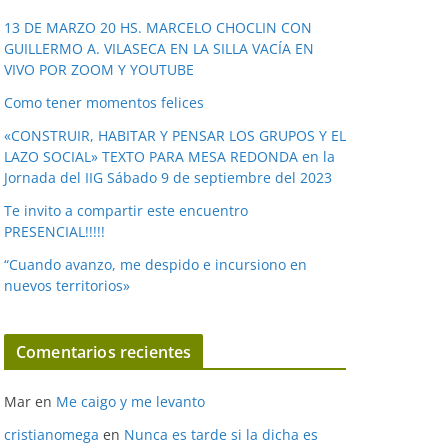
v
í
13 DE MARZO 20 HS. MARCELO CHOCLIN CON
GUILLERMO A. VILASECA EN LA SILLA VACÍA EN
d
VIVO POR ZOOM Y YOUTUBE
e
o
Como tener momentos felices
«CONSTRUIR, HABITAR Y PENSAR LOS GRUPOS Y EL
LAZO SOCIAL» TEXTO PARA MESA REDONDA en la
Jornada del IIG Sábado 9 de septiembre del 2023
Te invito a compartir este encuentro
PRESENCIAL!!!!!
“Cuando avanzo, me despido e incursiono en
nuevos territorios»
Comentarios recientes
Mar
en
Me caigo y me levanto
cristianomega
en
Nunca es tarde si la dicha es