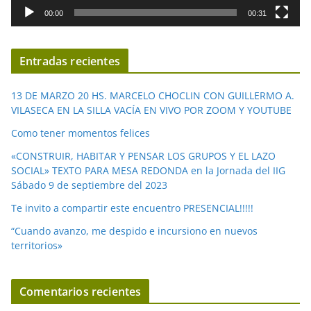
d
00:00
00:31
e
v
í
Entradas recientes
d
e
13 DE MARZO 20 HS. MARCELO CHOCLIN CON GUILLERMO A.
o
VILASECA EN LA SILLA VACÍA EN VIVO POR ZOOM Y YOUTUBE
Como tener momentos felices
«CONSTRUIR, HABITAR Y PENSAR LOS GRUPOS Y EL LAZO
SOCIAL» TEXTO PARA MESA REDONDA en la Jornada del IIG
Sábado 9 de septiembre del 2023
Te invito a compartir este encuentro PRESENCIAL!!!!!
“Cuando avanzo, me despido e incursiono en nuevos
territorios»
Comentarios recientes