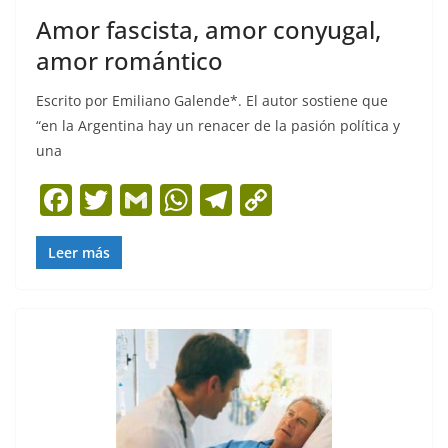
Amor fascista, amor conyugal,
amor romántico
Escrito por Emiliano Galende*. El autor sostiene que
“en la Argentina hay un renacer de la pasión política y
una
F
T
G
W
T
C
a
w
m
h
el
o
c
itt
ai
at
e
p
Leer más
e
er
l
s
gr
y
b
A
a
Li
o
p
m
n
o
p
k
k