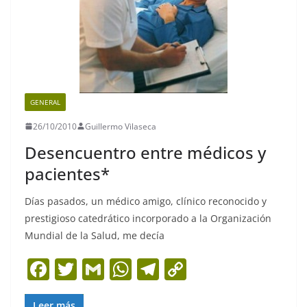
GENERAL
26/10/2010
Guillermo Vilaseca
Desencuentro entre médicos y
pacientes*
Días pasados, un médico amigo, clínico reconocido y
prestigioso catedrático incorporado a la Organización
Mundial de la Salud, me decía
F
T
G
W
T
C
a
w
m
h
el
o
Leer más