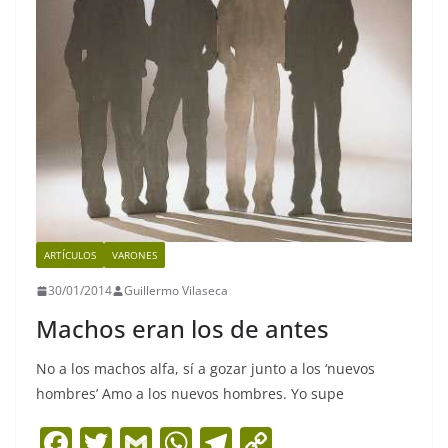
ARTÍCULOS
VARONES
30/01/2014
Guillermo Vilaseca
Machos eran los de antes
No a los machos alfa, sí a gozar junto a los ‘nuevos
hombres’ Amo a los nuevos hombres. Yo supe
F
T
G
W
T
C