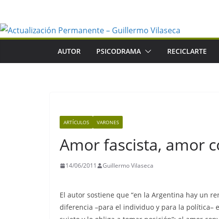
Saltar
al
contenido
AUTOR
PSICODRAMA
RECICLARTE
ARTÍCULOS
VARONES
Amor fascista, amor 
14/06/2011
Guillermo Vilaseca
El autor sostiene que “en la Argentina hay un re
diferencia –para el individuo y para la política–