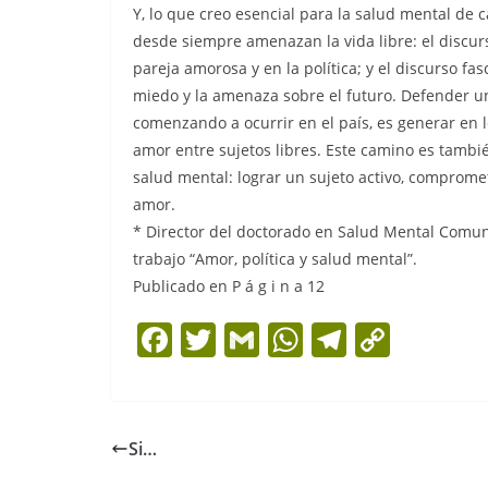
Y, lo que creo esencial para la salud mental de 
desde siempre amenazan la vida libre: el discurs
pareja amorosa y en la política; y el discurso fas
miedo y la amenaza sobre el futuro. Defender un
comenzando a ocurrir en el país, es generar en 
amor entre sujetos libres. Este camino es tambi
salud mental: lograr un sujeto activo, comprom
amor.
* Director del doctorado en Salud Mental Comuni
trabajo “Amor, política y salud mental”.
Publicado en P á g i n a 12
F
T
G
W
T
C
a
w
m
h
el
o
c
itt
ai
at
e
p
e
er
l
s
gr
y
Si…
b
A
a
Li