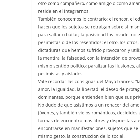
otro como compañero, como amigo o como amante;
reside en el integrarnos.
También conocemos lo contrario: el rencor, el odi
hacen que los sujetos se retraigan sobre sí mis
para saltar o bailar; la pasividad los invade: no
pesimistas o de los resentidos: el otro, los otr
dictaduras que hemos sufrido provocaron y util
la mentira, la falsedad, con la intención de prov
mismo sentido político: paralizar las ilusiones,
pesimistas y aislados.
Vale recordar las consignas del Mayo francés: “la
amor, la igualdad, la libertad, el deseo de pro
dominantes, porque entienden bien que sus priv
No dudo de que asistimos a un renacer del amo
jóvenes, y también viejos románticos, decididos a
formas de encuentro más libres y dispuestas a
encontrarse en manifestaciones, sujetos que se 
mismo gesto, la construcción de lo social.