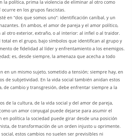
 la política, prima la violencia de eliminar al otro como
í ocurre en los grupos fascistas.
sté en “dos que somos uno”: identificación caníbal, y un
enazantes. En ambos, el amor de pareja y el amor político,
l otro exterior, extraño, o al interior: al infiel o al traidor.
d total en el grupo, bajo símbolos que identifican al grupo y
amento de fidelidad al líder y enfrentamiento a los enemigos.
ciedad; es, desde siempre, la amenaza que acecha a todo
tán en un mismo sujeto, sometido a tensión; siempre hay, en
pos de subjetividad. En la vida social también anidan estos
ca, de cambio y transgresión, debe enfrentar siempre a la
 de la cultura, de la vida social y del amor de pareja,
 como un amor conyugal puede dejarse para asumir el
 en política la sociedad puede girar desde una posición
mista, de transformación de un orden injusto u oprimente.
 social, estos cambios no suelen ser previsibles ni