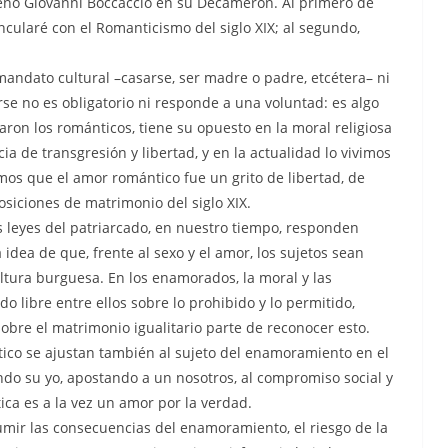
señó Giovanni Boccaccio en su Decamerón. Al primero de
ncularé con el Romanticismo del siglo XIX; al segundo,
andato cultural –casarse, ser madre o padre, etcétera– ni
e no es obligatorio ni responde a una voluntad: es algo
aron los románticos, tiene su opuesto en la moral religiosa
ia de transgresión y libertad, y en la actualidad lo vivimos
os que el amor romántico fue un grito de libertad, de
siciones de matrimonio del siglo XIX.
s leyes del patriarcado, en nuestro tiempo, responden
idea de que, frente al sexo y el amor, los sujetos sean
ultura burguesa. En los enamorados, la moral y las
o libre entre ellos sobre lo prohibido y lo permitido,
bre el matrimonio igualitario parte de reconocer esto.
ico se ajustan también al sujeto del enamoramiento en el
do su yo, apostando a un nosotros, al compromiso social y
ica es a la vez un amor por la verdad.
umir las consecuencias del enamoramiento, el riesgo de la