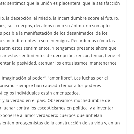
 sentimos que la unión es placentera, que la satisfacción
o, la decepción, el miedo, la incertidumbre sobre el futuro,
mos; sus cuerpos, decaídos como su ánimo, no son aptos
 es posible la manifestación de los desanimados, de los
os, o son indiferentes o son enemigos. Recordemos cómo las
izaron estos sentimientos. Y tengamos presente ahora que
ocar estos sentimientos de decepción, rencor, temor, tiene el
 alentar la pasividad, atenuar los entusiasmos, mantenernos
 imaginación al poder”, “amor libre”. Las luchas por el
tagonismo, siempre han causado temor a los poderes
ilegios individuales están amenazados.
r y la verdad en el país. Observamos muchedumbre de
 luchar contra los escepticismos en política, y a inventar
 exponerse al amor verdadero; cuerpos que anhelan
sienten protagonistas de la construcción de su vida y, en un