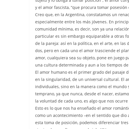
sujeto y lo obliga a tomar posición”; el amor co
y el amor fascista, “que procura tomar posesión d
Creo que, en la Argentina, constatamos un renac
especialmente entre los más jóvenes. En princi
comunidad mínima, es decir, son ya una relación 
particular es sin embargo equiparable a otras f
de la pareja: así en la política, en el arte, en la
dos, pero en cada uno el amor trasciende el plano
amor, cualquiera sea su objeto, pone en juego par
una cultura determinada y aun a los tiempos de l
El amor humano es el primer grado del pasaje de
en la singularidad, de un universal cultural. El 
individuales, sino en la manera como el mundo se
temprano, ya que nunca, desde el nacer, estamos
la voluntad de cada uno, es algo que nos ocurre
Esto es lo que nos ha enseñado el amor romántico:
como un acontecimiento –en el sentido que dio a
esta toma de posición, podemos diferenciar tres 