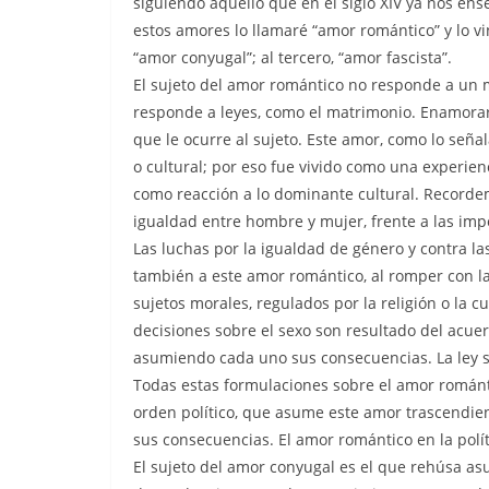
siguiendo aquello que en el siglo XIV ya nos en
estos amores lo llamaré “amor romántico” y lo vi
“amor conyugal”; al tercero, “amor fascista”.
El sujeto del amor romántico no responde a un m
responde a leyes, como el matrimonio. Enamorars
que le ocurre al sujeto. Este amor, como lo señal
o cultural; por eso fue vivido como una experienc
como reacción a lo dominante cultural. Recordem
igualdad entre hombre y mujer, frente a las impo
Las luchas por la igualdad de género y contra la
también a este amor romántico, al romper con la 
sujetos morales, regulados por la religión o la c
decisiones sobre el sexo son resultado del acuerd
asumiendo cada uno sus consecuencias. La ley so
Todas estas formulaciones sobre el amor románt
orden político, que asume este amor trascendien
sus consecuencias. El amor romántico en la polít
El sujeto del amor conyugal es el que rehúsa as