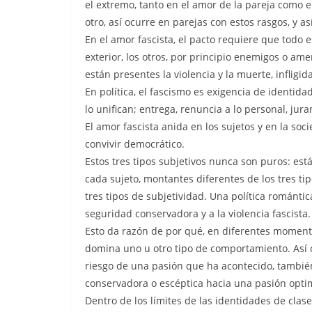
el extremo, tanto en el amor de la pareja como en
otro, así ocurre en parejas con estos rasgos, y as
En el amor fascista, el pacto requiere que todo e
exterior, los otros, por principio enemigos o am
están presentes la violencia y la muerte, infligida a
En política, el fascismo es exigencia de identida
lo unifican; entrega, renuncia a lo personal, jur
El amor fascista anida en los sujetos y en la so
convivir democrático.
Estos tres tipos subjetivos nunca son puros: es
cada sujeto, montantes diferentes de los tres ti
tres tipos de subjetividad. Una política románti
seguridad conservadora y a la violencia fascista.
Esto da razón de por qué, en diferentes momentos
domina uno u otro tipo de comportamiento. Así
riesgo de una pasión que ha acontecido, también
conservadora o escéptica hacia una pasión opti
Dentro de los límites de las identidades de clase