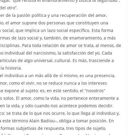
nyugal, “que rehúsa el enamoramiento y busca la seguridad”;
el otro”.
er de la pasión política y una recuperación del amor,
pio, el amor supone dos personas que constituyen una
social, que implica un lazo social específico. Esta forma
ormas de lazo social y, también, de enamoramiento, a más
s disciplinas. Para toda relación de amor se trata, al menos, de
 individual del narcisismo, la satisfacción del yo. Cada
tículas de algo universal, cultural. Es más, trasciende a
a historia.
l individuo a un más allá de sí mismo, es una presencia,
amor, como el vivir, no se reduce nunca a los intereses
 expone al sujeto; es, en este sentido, el “nosotros”
 solos. El amor, como la vida, no pertenece enteramente a
 en la vida, y sólo cuando nos acontece podemos decidir.
 se trata de lo que nos ocurre, lo que llega al individuo y,
 este término Alain Badiou–, obliga a tomar posición. En
formas subjetivas de respuesta, tres tipos de sujeto,