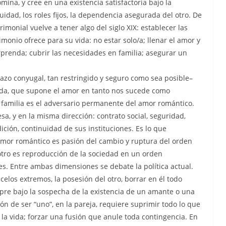
ina, y cree en una existencia satisfactoria bajo la
uidad, los roles fijos, la dependencia asegurada del otro. De
imonial vuelve a tener algo del siglo XIX: establecer las
monio ofrece para su vida: no estar solo/a; llenar el amor y
orprenda; cubrir las necesidades en familia; asegurar un
 lazo conyugal, tan restringido y seguro como sea posible–
olada, que supone el amor en tanto nos sucede como
 familia es el adversario permanente del amor romántico.
sa, y en la misma dirección: contrato social, seguridad,
dición, continuidad de sus instituciones. Es lo que
 amor romántico es pasión del cambio y ruptura del orden
e otro es reproducción de la sociedad en un orden
es. Entre ambas dimensiones se debate la política actual.
 celos extremos, la posesión del otro, borrar en él todo
pre bajo la sospecha de la existencia de un amante o una
ón de ser “uno”, en la pareja, requiere suprimir todo lo que
la vida; forzar una fusión que anule toda contingencia. En