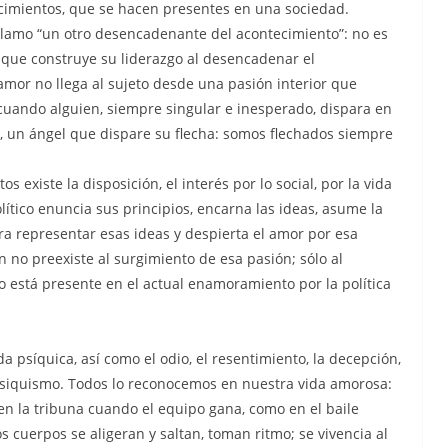
cimientos, que se hacen presentes en una sociedad.
e llamo “un otro desencadenante del acontecimiento”: no es
to que construye su liderazgo al desencadenar el
 amor no llega al sujeto desde una pasión interior que
cuando alguien, siempre singular e inesperado, dispara en
o, un ángel que dispare su flecha: somos flechados siempre
s existe la disposición, el interés por lo social, por la vida
ítico enuncia sus principios, encarna las ideas, asume la
ogra representar esas ideas y despierta el amor por esa
n no preexiste al surgimiento de esa pasión; sólo al
o está presente en el actual enamoramiento por la política
 psíquica, así como el odio, el resentimiento, la decepción,
 psiquismo. Todos lo reconocemos en nuestra vida amorosa:
 en la tribuna cuando el equipo gana, como en el baile
s cuerpos se aligeran y saltan, toman ritmo; se vivencia al