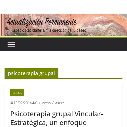
Saltar
al
contenido
psicoterapia grupal
LIBROS
13/02/2014
Guillermo Vilaseca
Psicoterapia grupal Vincular-
Estratégica, un enfoque