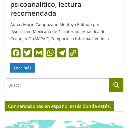
psicoanalítico, lectura
recomendada
Autor: Mario Campuzano Montoya Editado por
Asociación Mexicana de Psicoterapia Analítica de
Grupo, A.C. (AMPAG) Comparto la información de la
F
T
G
W
T
C
a
w
m
h
el
o
c
itt
ai
at
e
p
Leer más
e
er
l
s
gr
y
b
A
a
Li
o
p
m
n
o
p
k
Conversaciones en español estés donde estés.
k
R
e