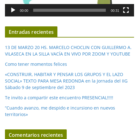
d
00:00
00:31
e
v
í
Entradas recientes
d
e
13 DE MARZO 20 HS. MARCELO CHOCLIN CON GUILLERMO A.
o
VILASECA EN LA SILLA VACÍA EN VIVO POR ZOOM Y YOUTUBE
Como tener momentos felices
«CONSTRUIR, HABITAR Y PENSAR LOS GRUPOS Y EL LAZO
SOCIAL» TEXTO PARA MESA REDONDA en la Jornada del IIG
Sábado 9 de septiembre del 2023
Te invito a compartir este encuentro PRESENCIAL!!!!!
“Cuando avanzo, me despido e incursiono en nuevos
territorios»
Comentarios recientes