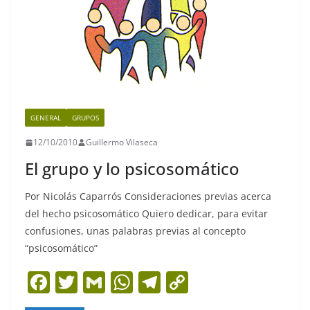
GENERAL
GRUPOS
12/10/2010
Guillermo Vilaseca
El grupo y lo psicosomático
Por Nicolás Caparrós Consideraciones previas acerca
del hecho psicosomático Quiero dedicar, para evitar
confusiones, unas palabras previas al concepto
“psicosomático”
F
T
G
W
T
C
a
w
m
h
el
o