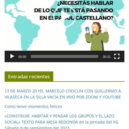
o
d
u
c
t
o
r
d
00:00
00:31
e
v
í
Entradas recientes
d
e
13 DE MARZO 20 HS. MARCELO CHOCLIN CON GUILLERMO A.
o
VILASECA EN LA SILLA VACÍA EN VIVO POR ZOOM Y YOUTUBE
Como tener momentos felices
«CONSTRUIR, HABITAR Y PENSAR LOS GRUPOS Y EL LAZO
SOCIAL» TEXTO PARA MESA REDONDA en la Jornada del IIG
Sábado 9 de septiembre del 2023