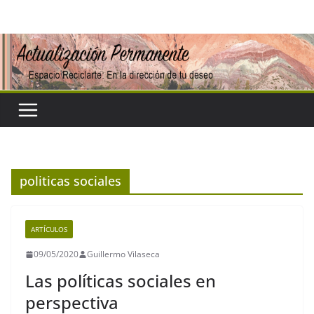
Saltar
al
contenido
politicas sociales
ARTÍCULOS
09/05/2020
Guillermo Vilaseca
Las políticas sociales en
perspectiva