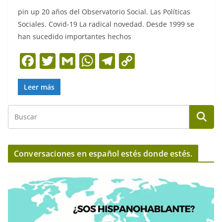
pin up 20 años del Observatorio Social. Las Políticas
Sociales. Covid-19 La radical novedad. Desde 1999 se
han sucedido importantes hechos
F
T
G
W
T
C
a
w
m
h
el
o
c
itt
ai
at
e
p
Leer más
e
er
l
s
gr
y
b
A
a
Li
o
p
m
n
o
p
k
Conversaciones en español estés donde estés.
k
R
e
p
r