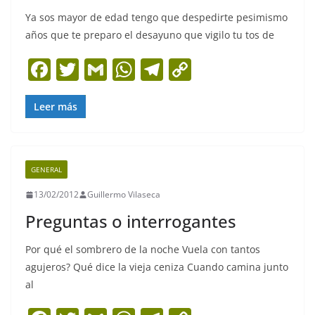
Ya sos mayor de edad tengo que despedirte pesimismo
años que te preparo el desayuno que vigilo tu tos de
F
T
G
W
T
C
a
w
m
h
el
o
c
itt
ai
at
e
p
Leer más
e
er
l
s
gr
y
b
A
a
Li
GENERAL
o
p
m
n
13/02/2012
Guillermo Vilaseca
o
p
k
Preguntas o interrogantes
k
Por qué el sombrero de la noche Vuela con tantos
agujeros? Qué dice la vieja ceniza Cuando camina junto
al