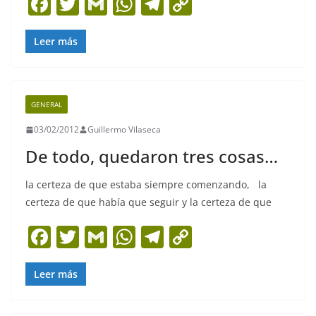
F
T
G
W
T
C
a
w
m
h
el
o
c
itt
ai
at
e
p
Leer más
e
er
l
s
gr
y
b
A
a
Li
GENERAL
o
p
m
n
03/02/2012
Guillermo Vilaseca
o
p
k
De todo, quedaron tres cosas…
k
la certeza de que estaba siempre comenzando, la
certeza de que había que seguir y la certeza de que
F
T
G
W
T
C
a
w
m
h
el
o
c
itt
ai
at
e
p
Leer más
e
er
l
s
gr
y