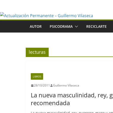
Saltar
al
contenido
AUTOR
PSICODRAMA
RECICLARTE
lecturas
LIBROS
28/10/2011
Guillermo Vilaseca
La nueva masculinidad, rey, 
recomendada
La nueva masculinidad, rey, guerrero, mago y ama