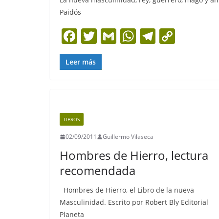
Paidós
F
T
G
W
T
C
a
w
m
h
el
o
c
itt
ai
at
e
p
Leer más
e
er
l
s
gr
y
b
A
a
Li
o
p
m
n
LIBROS
o
p
k
02/09/2011
Guillermo Vilaseca
k
Hombres de Hierro, lectura
recomendada
Hombres de Hierro, el Libro de la nueva
Masculinidad. Escrito por Robert Bly Editorial
Planeta