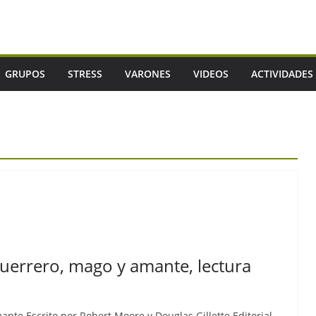
GRUPOS
STRESS
VARONES
VIDEOS
ACTIVIDADES
guerrero, mago y amante, lectura
nte Escrito por Robert Moore y Douglas Gillette Editorial