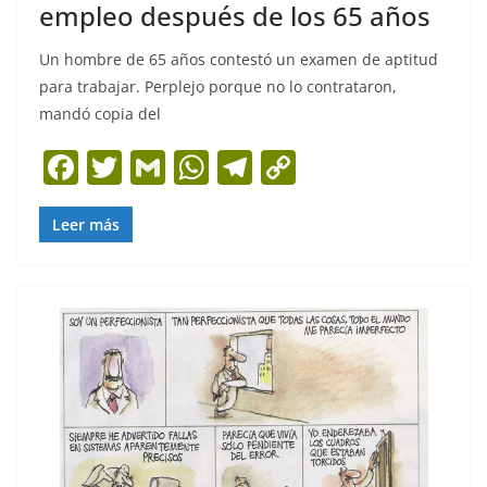
empleo después de los 65 años
Un hombre de 65 años contestó un examen de aptitud
para trabajar. Perplejo porque no lo contrataron,
mandó copia del
F
T
G
W
T
C
a
w
m
h
el
o
c
itt
ai
at
e
p
Leer más
e
er
l
s
gr
y
b
A
a
Li
o
p
m
n
o
p
k
k