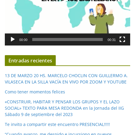
c
t
o
r
d
00:00
00:31
e
v
í
Entradas recientes
d
e
13 DE MARZO 20 HS. MARCELO CHOCLIN CON GUILLERMO A.
o
VILASECA EN LA SILLA VACÍA EN VIVO POR ZOOM Y YOUTUBE
Como tener momentos felices
«CONSTRUIR, HABITAR Y PENSAR LOS GRUPOS Y EL LAZO
SOCIAL» TEXTO PARA MESA REDONDA en la Jornada del IIG
Sábado 9 de septiembre del 2023
Te invito a compartir este encuentro PRESENCIAL!!!!!
“Cuando avanzo, me despido e incursiono en nuevos