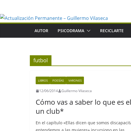
Saltar
al
contenido
AUTOR
PSICODRAMA
RECICLARTE
futbol
LIBROS
POESÍAS
VARONES
12/06/2014
Guillermo Vilaseca
Cómo vas a saber lo que es el
un club*
En el capítulo «Ellas dicen que somos discapaci
entendemos a las mujeres» incursiono en las