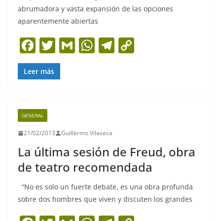
abrumadora y vasta expansión de las opciones
aparentemente abiertas
F
T
G
W
T
C
a
w
m
h
el
o
c
itt
ai
at
e
p
Leer más
e
er
l
s
gr
y
b
A
a
Li
GENERAL
o
p
m
n
21/02/2013
Guillermo Vilaseca
o
p
k
La última sesión de Freud, obra
k
de teatro recomendada
“No es solo un fuerte debate, es una obra profunda
sobre dos hombres que viven y discuten los grandes