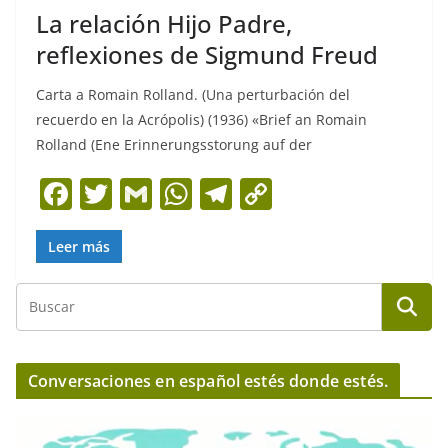
La relación Hijo Padre,
reflexiones de Sigmund Freud
Carta a Romain Rolland. (Una perturbación del
recuerdo en la Acrópolis) (1936) «Brief an Romain
Rolland (Ene Erinnerungsstorung auf der
F
T
G
W
T
C
a
w
m
h
el
o
c
itt
ai
at
e
p
Leer más
e
er
l
s
gr
y
b
A
a
Li
o
p
m
n
o
p
k
Conversaciones en español estés donde estés.
k
R