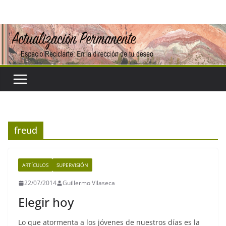
Saltar
al
contenido
freud
ARTÍCULOS
SUPERVISIÓN
22/07/2014
Guillermo Vilaseca
Elegir hoy
Lo que atormenta a los jóvenes de nuestros días es la