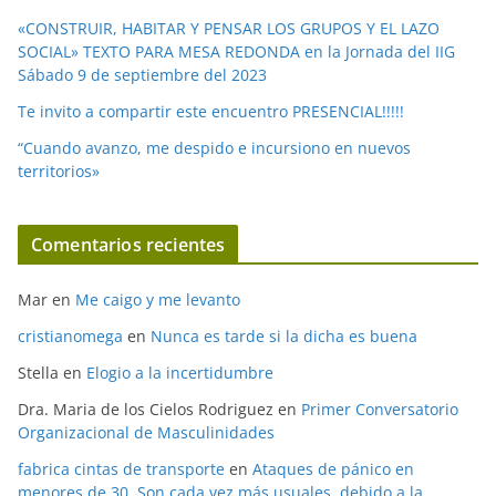
«CONSTRUIR, HABITAR Y PENSAR LOS GRUPOS Y EL LAZO
SOCIAL» TEXTO PARA MESA REDONDA en la Jornada del IIG
Sábado 9 de septiembre del 2023
Te invito a compartir este encuentro PRESENCIAL!!!!!
“Cuando avanzo, me despido e incursiono en nuevos
territorios»
Comentarios recientes
Mar
en
Me caigo y me levanto
cristianomega
en
Nunca es tarde si la dicha es buena
Stella
en
Elogio a la incertidumbre
Dra. Maria de los Cielos Rodriguez
en
Primer Conversatorio
Organizacional de Masculinidades
fabrica cintas de transporte
en
Ataques de pánico en
menores de 30. Son cada vez más usuales, debido a la