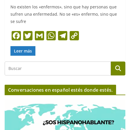
No existen los «enfermos», sino que hay personas que
sufren una enfermedad. No se «es» enfermo, sino que
se sufre
F
T
G
W
T
C
a
w
m
h
el
o
c
itt
ai
at
e
p
Leer más
e
er
l
s
gr
y
b
A
a
Li
o
p
m
n
o
p
k
Conversaciones en español estés donde estés.
k
R
e
p
r