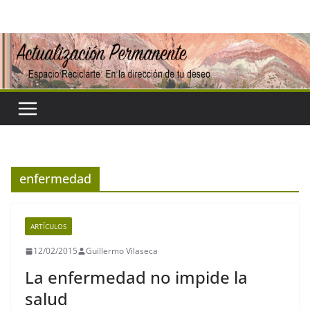
Saltar
al
contenido
enfermedad
ARTÍCULOS
12/02/2015
Guillermo Vilaseca
La enfermedad no impide la
salud