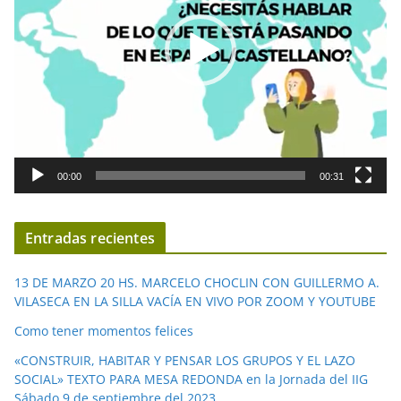
o
d
u
c
t
o
r
d
00:00
00:31
e
v
í
Entradas recientes
d
e
13 DE MARZO 20 HS. MARCELO CHOCLIN CON GUILLERMO A.
o
VILASECA EN LA SILLA VACÍA EN VIVO POR ZOOM Y YOUTUBE
Como tener momentos felices
«CONSTRUIR, HABITAR Y PENSAR LOS GRUPOS Y EL LAZO
SOCIAL» TEXTO PARA MESA REDONDA en la Jornada del IIG
Sábado 9 de septiembre del 2023