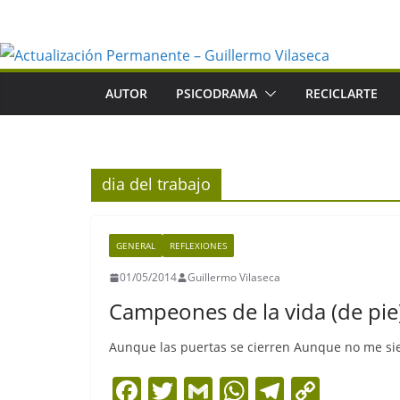
Saltar
al
contenido
AUTOR
PSICODRAMA
RECICLARTE
dia del trabajo
GENERAL
REFLEXIONES
01/05/2014
Guillermo Vilaseca
Campeones de la vida (de pie
Aunque las puertas se cierren Aunque no me sie
F
T
G
W
T
C