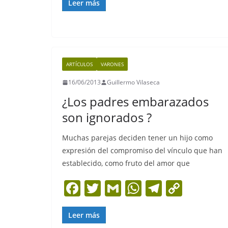
c
itt
ai
at
e
p
Leer más
e
er
l
s
gr
y
b
A
a
Li
o
p
m
n
ARTÍCULOS
VARONES
o
p
k
16/06/2013
Guillermo Vilaseca
k
¿Los padres embarazados
son ignorados ?
Muchas parejas deciden tener un hijo como
expresión del compromiso del vínculo que han
establecido, como fruto del amor que
F
T
G
W
T
C
a
w
m
h
el
o
c
itt
ai
at
e
p
Leer más