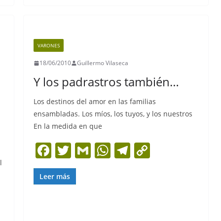
e
er
l
s
gr
y
b
A
a
Li
o
p
m
n
VARONES
o
p
k
18/06/2010
Guillermo Vilaseca
k
Y los padrastros también…
Los destinos del amor en las familias
ensambladas. Los míos, los tuyos, y los nuestros
En la medida en que
F
T
G
W
T
C
a
w
m
h
el
o
l
c
itt
ai
at
e
p
Leer más
e
er
l
s
gr
y
b
A
a
Li