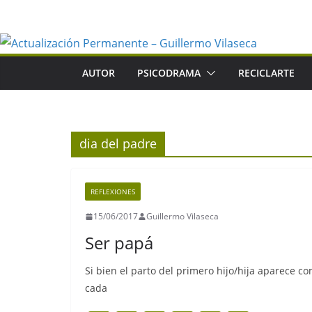
Saltar
al
contenido
AUTOR
PSICODRAMA
RECICLARTE
dia del padre
REFLEXIONES
15/06/2017
Guillermo Vilaseca
Ser papá
Si bien el parto del primero hijo/hija aparece 
cada