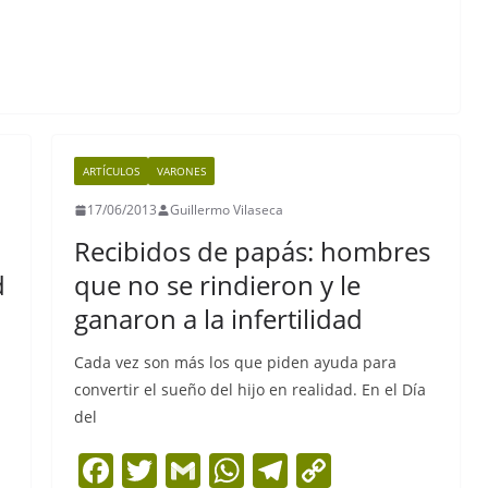
ARTÍCULOS
VARONES
17/06/2013
Guillermo Vilaseca
Recibidos de papás: hombres
d
que no se rindieron y le
ganaron a la infertilidad
Cada vez son más los que piden ayuda para
convertir el sueño del hijo en realidad. En el Día
del
F
T
G
W
T
C