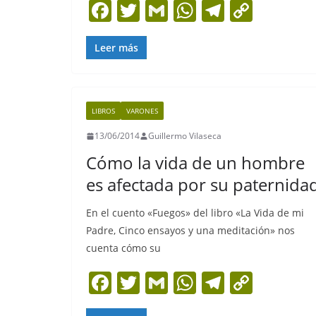
F
T
G
W
T
C
a
w
m
h
el
o
c
itt
ai
at
e
p
Leer más
e
er
l
s
gr
y
b
A
a
Li
LIBROS
VARONES
o
p
m
n
13/06/2014
Guillermo Vilaseca
o
p
k
Cómo la vida de un hombre
k
es afectada por su paternida
En el cuento «Fuegos» del libro «La Vida de mi
Padre, Cinco ensayos y una meditación» nos
cuenta cómo su
F
T
G
W
T
C
a
w
m
h
el
o