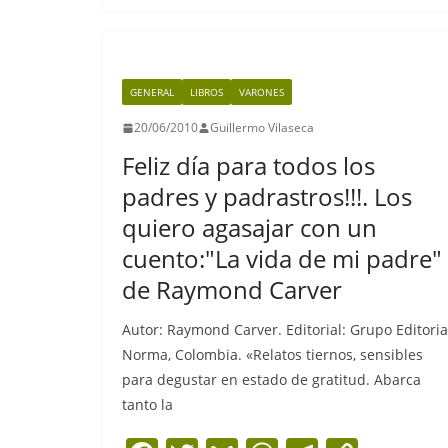
e
er
l
s
gr
y
b
A
a
Li
o
p
m
n
GENERAL
LIBROS
VARONES
o
p
k
20/06/2010
Guillermo Vilaseca
k
Feliz día para todos los
padres y padrastros!!!. Los
quiero agasajar con un
cuento:"La vida de mi padre"
de Raymond Carver
Autor: Raymond Carver. Editorial: Grupo Editoria
Norma, Colombia. «Relatos tiernos, sensibles
para degustar en estado de gratitud. Abarca
tanto la