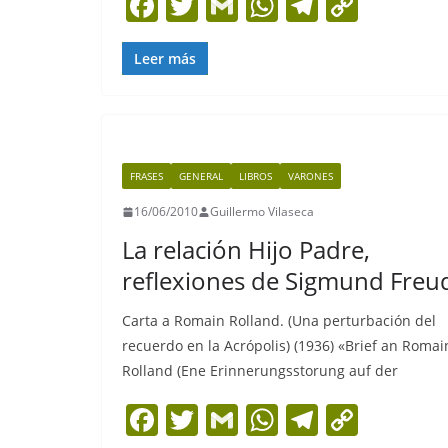
F
T
G
W
T
C
a
w
m
h
el
o
c
itt
ai
at
e
p
Leer más
e
er
l
s
gr
y
b
A
a
Li
o
p
m
n
FRASES
GENERAL
LIBROS
VARONES
o
p
k
16/06/2010
Guillermo Vilaseca
k
La relación Hijo Padre,
reflexiones de Sigmund Freu
Carta a Romain Rolland. (Una perturbación del
recuerdo en la Acrópolis) (1936) «Brief an Romai
Rolland (Ene Erinnerungsstorung auf der
F
T
G
W
T
C