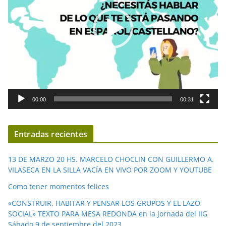
o
d
u
c
t
o
r
d
00:00
00:31
e
v
í
Entradas recientes
d
e
13 DE MARZO 20 HS. MARCELO CHOCLIN CON GUILLERMO A.
o
VILASECA EN LA SILLA VACÍA EN VIVO POR ZOOM Y YOUTUBE
Como tener momentos felices
«CONSTRUIR, HABITAR Y PENSAR LOS GRUPOS Y EL LAZO
SOCIAL» TEXTO PARA MESA REDONDA en la Jornada del IIG
Sábado 9 de septiembre del 2023