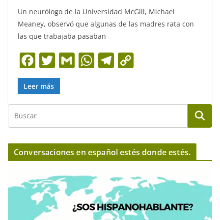
Un neurólogo de la Universidad McGill, Michael
Meaney, observó que algunas de las madres rata con
las que trabajaba pasaban
F
T
G
W
T
C
a
w
m
h
el
o
c
itt
ai
at
e
p
Leer más
e
er
l
s
gr
y
b
A
a
Li
o
p
m
n
o
p
k
Conversaciones en español estés donde estés.
k
R
e
p
r