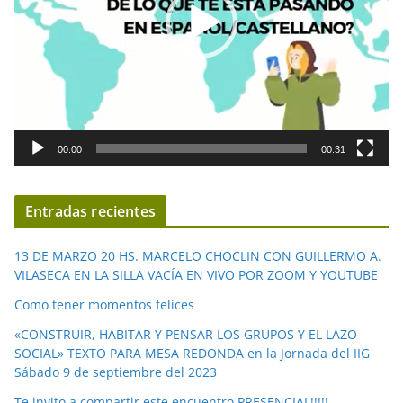
d
u
c
t
o
r
d
00:00
00:31
e
v
í
Entradas recientes
d
e
13 DE MARZO 20 HS. MARCELO CHOCLIN CON GUILLERMO A.
o
VILASECA EN LA SILLA VACÍA EN VIVO POR ZOOM Y YOUTUBE
Como tener momentos felices
«CONSTRUIR, HABITAR Y PENSAR LOS GRUPOS Y EL LAZO
SOCIAL» TEXTO PARA MESA REDONDA en la Jornada del IIG
Sábado 9 de septiembre del 2023
Te invito a compartir este encuentro PRESENCIAL!!!!!