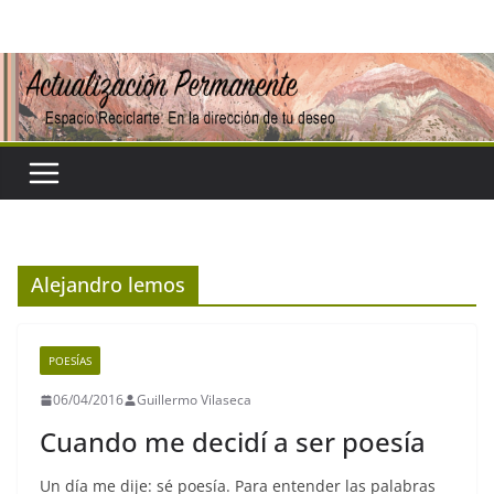
Saltar
al
contenido
Alejandro lemos
POESÍAS
06/04/2016
Guillermo Vilaseca
Cuando me decidí a ser poesía
Un día me dije: sé poesía. Para entender las palabras