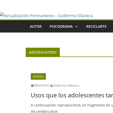
Saltar
al
contenido
AUTOR
PSICODRAMA
RECICLARTE
adolescentes
GENERAL
08/04/2011
Guillermo Vilaseca
Usos que los adolescentes ta
A continuación reproducimos un fragmento de u
mi cerebro dice: