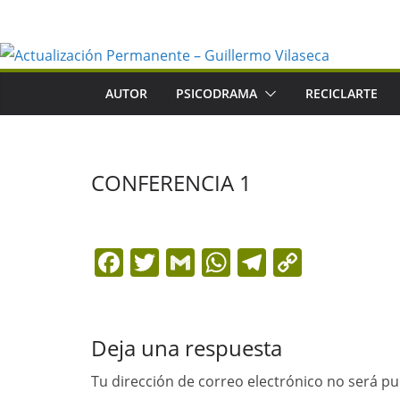
Saltar
al
contenido
AUTOR
PSICODRAMA
RECICLARTE
CONFERENCIA 1
F
T
G
W
T
C
a
w
m
h
el
o
c
itt
ai
at
e
p
e
er
l
s
gr
y
Deja una respuesta
b
A
a
Li
Tu dirección de correo electrónico no será pu