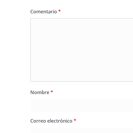
o
p
m
n
o
p
k
Comentario
*
k
Nombre
*
Correo electrónico
*