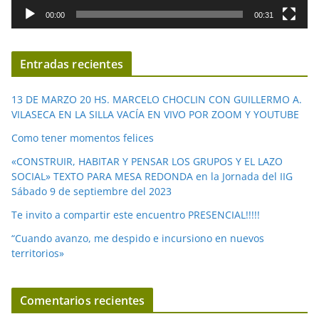
d
00:00
00:31
e
v
í
Entradas recientes
d
e
13 DE MARZO 20 HS. MARCELO CHOCLIN CON GUILLERMO A.
o
VILASECA EN LA SILLA VACÍA EN VIVO POR ZOOM Y YOUTUBE
Como tener momentos felices
«CONSTRUIR, HABITAR Y PENSAR LOS GRUPOS Y EL LAZO
SOCIAL» TEXTO PARA MESA REDONDA en la Jornada del IIG
Sábado 9 de septiembre del 2023
Te invito a compartir este encuentro PRESENCIAL!!!!!
“Cuando avanzo, me despido e incursiono en nuevos
territorios»
Comentarios recientes