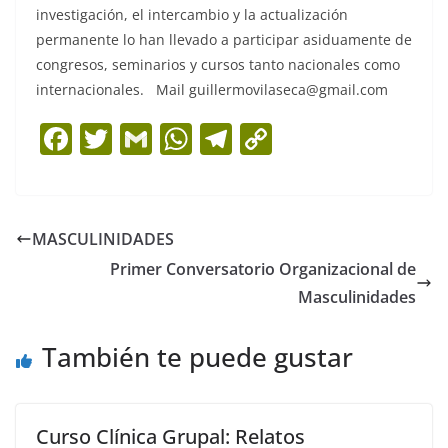
investigación, el intercambio y la actualización
permanente lo han llevado a participar asiduamente de
congresos, seminarios y cursos tanto nacionales como
internacionales. Mail guillermovilaseca@gmail.com
F
T
G
W
T
C
a
w
m
h
el
o
c
itt
ai
at
e
p
e
er
l
s
gr
y
MASCULINIDADES
b
A
a
Li
Primer Conversatorio Organizacional de
o
p
m
n
Masculinidades
o
p
k
También te puede gustar
k
Curso Clínica Grupal: Relatos