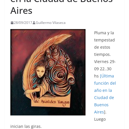
Aires
28/09/2017
Guillermo Vilaseca
Pluma y la
tempestad
de estos
tiempos.
Viernes 29-
09 22..30
hs
[Última
función del
año en la
Ciudad de
Buenos
Aires
].
Luego
inician las giras.