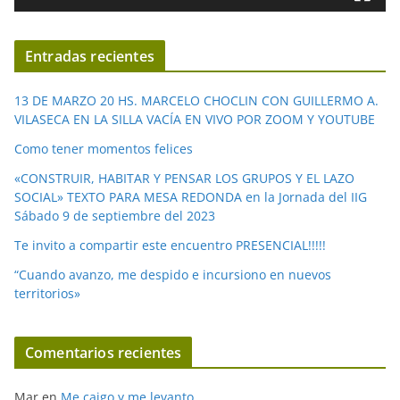
e
v
í
Entradas recientes
d
e
13 DE MARZO 20 HS. MARCELO CHOCLIN CON GUILLERMO A.
o
VILASECA EN LA SILLA VACÍA EN VIVO POR ZOOM Y YOUTUBE
Como tener momentos felices
«CONSTRUIR, HABITAR Y PENSAR LOS GRUPOS Y EL LAZO
SOCIAL» TEXTO PARA MESA REDONDA en la Jornada del IIG
Sábado 9 de septiembre del 2023
Te invito a compartir este encuentro PRESENCIAL!!!!!
“Cuando avanzo, me despido e incursiono en nuevos
territorios»
Comentarios recientes
Mar
en
Me caigo y me levanto