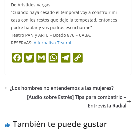
De Arístides Vargas
“Cuando haya cesado el temporal voy a construir mi
casa con los restos que deje la tempestad, entonces
podré hablar y vos podrás escucharme”
Teatro PAN y ARTE – Boedo 876 – CABA.
RESERVAS:
Alternativa Teatral
F
T
G
W
T
C
a
w
m
h
el
o
c
itt
ai
at
e
p
e
er
l
s
gr
y
¿Los hombres no entendemos a las mujeres?
b
A
a
Li
[Audio sobre Estrés] Tips para combatirlo –
o
p
m
n
Entrevista Radial
o
p
k
También te puede gustar
k