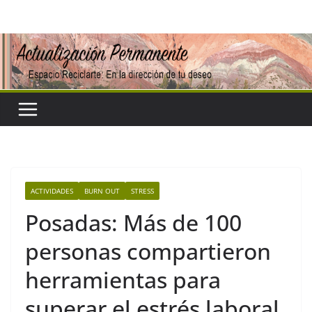
Saltar
al
contenido
ACTIVIDADES
BURN OUT
STRESS
Posadas: Más de 100
personas compartieron
herramientas para
superar el estrés laboral