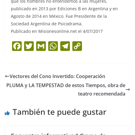
qué los hombres no entendemos a las mujeres,
publicado en 2013 por Ediciones B en Argentina y en
Agosto de 2014 en México. Fue Presidente de la
Sociedad Argentina de Psicodrama.
Publicado en Misionesonline.net el 4/07/2017
F
T
G
W
T
C
a
w
m
h
el
o
c
itt
ai
at
e
p
e
er
l
s
gr
y
Vectores del Cono Invertido: Cooperación
b
A
a
Li
PLUMA y LA TEMPESTAD de estos Tiempos, obra de
o
p
m
n
teatro recomendada
o
p
k
También te puede gustar
k