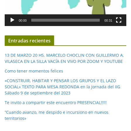
o
r
d
00:00
00:31
e
v
í
Entradas recientes
d
e
13 DE MARZO 20 HS. MARCELO CHOCLIN CON GUILLERMO A.
o
VILASECA EN LA SILLA VACÍA EN VIVO POR ZOOM Y YOUTUBE
Como tener momentos felices
«CONSTRUIR, HABITAR Y PENSAR LOS GRUPOS Y EL LAZO
SOCIAL» TEXTO PARA MESA REDONDA en la Jornada del IIG
Sábado 9 de septiembre del 2023
Te invito a compartir este encuentro PRESENCIAL!!!!!
“Cuando avanzo, me despido e incursiono en nuevos
territorios»