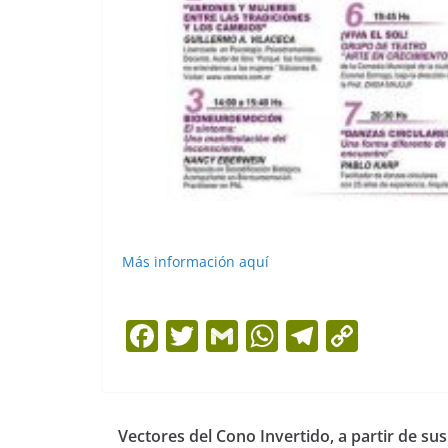
Más información aquí
F
T
G
W
T
C
a
w
m
h
el
o
c
itt
ai
at
e
p
e
er
l
s
gr
y
Vectores del Cono Invertido, a partir de sus