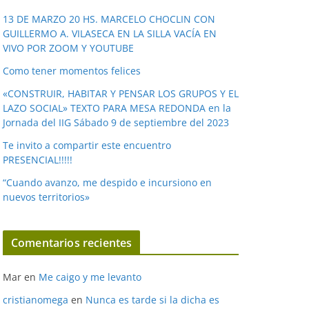
v
í
13 DE MARZO 20 HS. MARCELO CHOCLIN CON
GUILLERMO A. VILASECA EN LA SILLA VACÍA EN
d
VIVO POR ZOOM Y YOUTUBE
e
o
Como tener momentos felices
«CONSTRUIR, HABITAR Y PENSAR LOS GRUPOS Y EL
LAZO SOCIAL» TEXTO PARA MESA REDONDA en la
Jornada del IIG Sábado 9 de septiembre del 2023
Te invito a compartir este encuentro
PRESENCIAL!!!!!
“Cuando avanzo, me despido e incursiono en
nuevos territorios»
Comentarios recientes
Mar
en
Me caigo y me levanto
cristianomega
en
Nunca es tarde si la dicha es