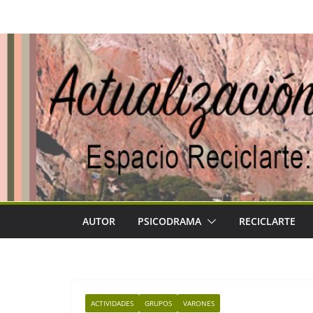
Saltar
al
contenido
AUTOR
PSICODRAMA
RECICLARTE
ACTIVIDADES
GRUPOS
VARONES