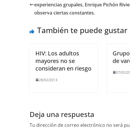
b
A
a
Li
experiencias grupales, Enrique Pichón Rivie
o
p
m
n
observa ciertas constantes.
o
p
k
También te puede gustar
k
HIV: Los adultos
Grupos
mayores no se
de va
consideran en riesgo
07/02/2
28/02/2013
Deja una respuesta
Tu dirección de correo electrónico no será pu