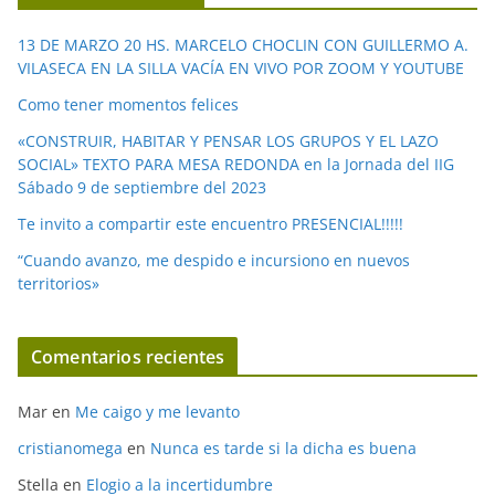
d
e
13 DE MARZO 20 HS. MARCELO CHOCLIN CON GUILLERMO A.
o
VILASECA EN LA SILLA VACÍA EN VIVO POR ZOOM Y YOUTUBE
Como tener momentos felices
«CONSTRUIR, HABITAR Y PENSAR LOS GRUPOS Y EL LAZO
SOCIAL» TEXTO PARA MESA REDONDA en la Jornada del IIG
Sábado 9 de septiembre del 2023
Te invito a compartir este encuentro PRESENCIAL!!!!!
“Cuando avanzo, me despido e incursiono en nuevos
territorios»
Comentarios recientes
Mar
en
Me caigo y me levanto
cristianomega
en
Nunca es tarde si la dicha es buena
Stella
en
Elogio a la incertidumbre