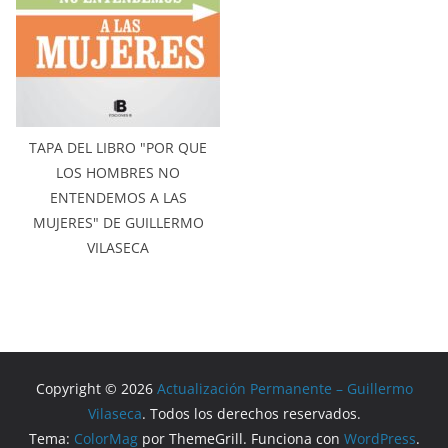
TAPA DEL LIBRO "POR QUE
LOS HOMBRES NO
ENTENDEMOS A LAS
MUJERES" DE GUILLERMO
VILASECA
Copyright © 2026
Actualización Permanente – Guillermo
Vilaseca
. Todos los derechos reservados.
Tema:
ColorMag
por ThemeGrill. Funciona con
WordPress
.