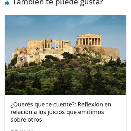
o
p
k
También te puede gustar
k
¿Querés que te cuente?: Reflexión en
relación a los juicios que emitimos
sobre otros