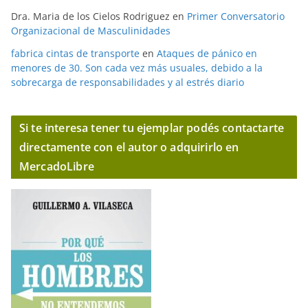
Dra. Maria de los Cielos Rodriguez
en
Primer Conversatorio
Organizacional de Masculinidades
fabrica cintas de transporte
en
Ataques de pánico en
menores de 30. Son cada vez más usuales, debido a la
sobrecarga de responsabilidades y al estrés diario
Si te interesa tener tu ejemplar podés contactarte
directamente con el autor o adquirirlo en
MercadoLibre