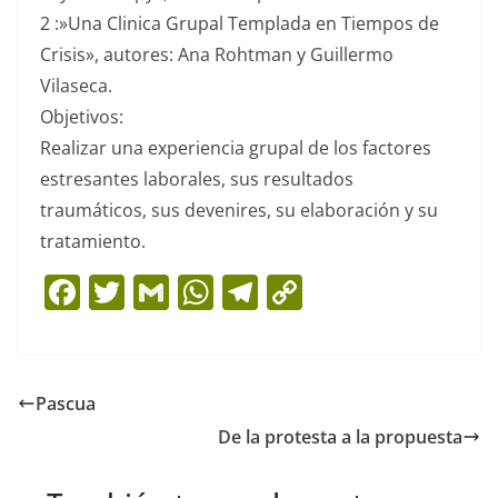
2 :»Una Clinica Grupal Templada en Tiempos de
Crisis», autores: Ana Rohtman y Guillermo
Vilaseca.
Objetivos:
Realizar una experiencia grupal de los factores
estresantes laborales, sus resultados
traumáticos, sus devenires, su elaboración y su
tratamiento.
F
T
G
W
T
C
a
w
m
h
el
o
c
itt
ai
at
e
p
e
er
l
s
gr
y
Pascua
b
A
a
Li
De la protesta a la propuesta
o
p
m
n