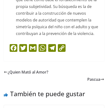
propia subjetividad. Su búsqueda es la de
contribuir a la construcción de nuevos
modelos de autoridad que contemplen la
simetría psíquica del niño con el adulto y que
contribuyan a la prevención de la violencia.
F
T
G
W
T
C
a
w
m
h
el
o
c
itt
ai
at
e
p
e
er
l
s
gr
y
¿Quien Mató al Amor?
b
A
a
Li
Pascua
o
p
m
n
o
p
k
También te puede gustar
k