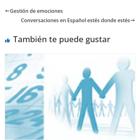
e
er
l
s
gr
y
Gestión de emociones
b
A
a
Li
Conversaciones en Español estés donde estés
o
p
m
n
o
p
k
También te puede gustar
k