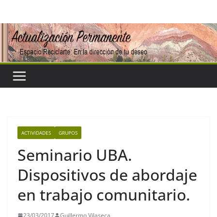
Saltar
al
contenido
ACTIVIDADES
GRUPOS
Seminario UBA.
Dispositivos de abordaje
en trabajo comunitario.
23/03/2017
Guillermo Vilaseca