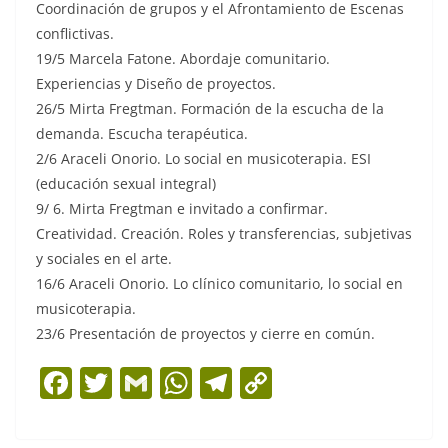
Coordinación de grupos y el Afrontamiento de Escenas
conflictivas.
19/5 Marcela Fatone. Abordaje comunitario.
Experiencias y Diseño de proyectos.
26/5 Mirta Fregtman. Formación de la escucha de la
demanda. Escucha terapéutica.
2/6 Araceli Onorio. Lo social en musicoterapia. ESI
(educación sexual integral)
9/ 6. Mirta Fregtman e invitado a confirmar.
Creatividad. Creación. Roles y transferencias, subjetivas
y sociales en el arte.
16/6 Araceli Onorio. Lo clínico comunitario, lo social en
musicoterapia.
23/6 Presentación de proyectos y cierre en común.
F
T
G
W
T
C
a
w
m
h
el
o
c
itt
ai
at
e
p