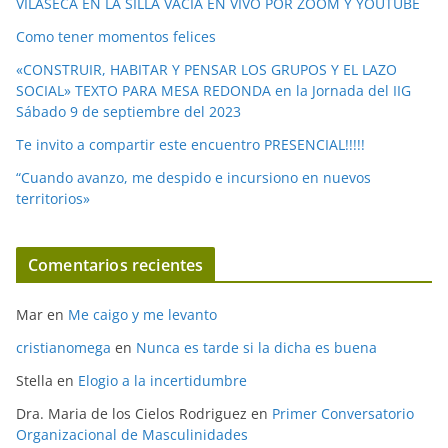
VILASECA EN LA SILLA VACÍA EN VIVO POR ZOOM Y YOUTUBE
Como tener momentos felices
«CONSTRUIR, HABITAR Y PENSAR LOS GRUPOS Y EL LAZO
SOCIAL» TEXTO PARA MESA REDONDA en la Jornada del IIG
Sábado 9 de septiembre del 2023
Te invito a compartir este encuentro PRESENCIAL!!!!!
“Cuando avanzo, me despido e incursiono en nuevos
territorios»
Comentarios recientes
Mar
en
Me caigo y me levanto
cristianomega
en
Nunca es tarde si la dicha es buena
Stella
en
Elogio a la incertidumbre
Dra. Maria de los Cielos Rodriguez
en
Primer Conversatorio
Organizacional de Masculinidades