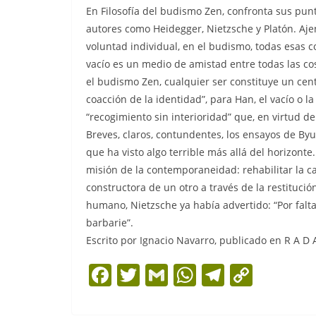
En Filosofía del budismo Zen, confronta sus punt
autores como Heidegger, Nietzsche y Platón. Ajen
voluntad individual, en el budismo, todas esas 
vacío es un medio de amistad entre todas las cosa
el budismo Zen, cualquier ser constituye un centr
coacción de la identidad”, para Han, el vacío o 
“recogimiento sin interioridad” que, en virtud de
Breves, claros, contundentes, los ensayos de B
que ha visto algo terrible más allá del horizont
misión de la contemporaneidad: rehabilitar la c
constructora de un otro a través de la restituc
humano, Nietzsche ya había advertido: “Por falt
barbarie”.
Escrito por Ignacio Navarro, publicado en R A D 
F
T
G
W
T
C
a
w
m
h
el
o