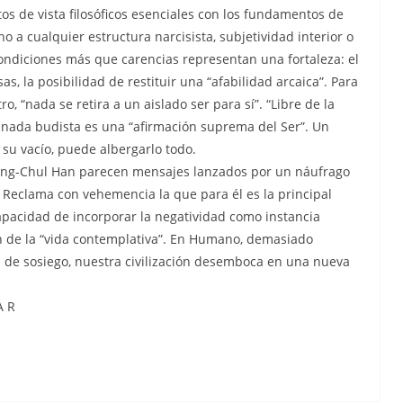
os de vista filosóficos esenciales con los fundamentos de
o a cualquier estructura narcisista, subjetividad interior o
condiciones más que carencias representan una fortaleza: el
s, la posibilidad de restituir una “afabilidad arcaica”. Para
o, “nada se retira a un aislado ser para sí”. “Libre de la
la nada budista es una “afirmación suprema del Ser”. Un
 su vacío, puede albergarlo todo.
yung-Chul Han parecen mensajes lanzados por un náufrago
e. Reclama con vehemencia la que para él es la principal
apacidad de incorporar la negatividad como instancia
ión de la “vida contemplativa”. En Humano, demasiado
a de sosiego, nuestra civilización desemboca en una nueva
A R