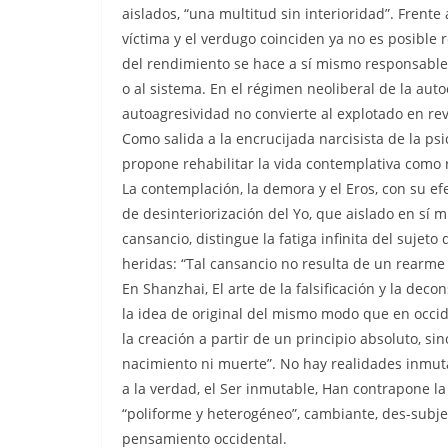
aislados, “una multitud sin interioridad”. Frent
víctima y el verdugo coinciden ya no es posible 
del rendimiento se hace a sí mismo responsable
o al sistema. En el régimen neoliberal de la aut
autoagresividad no convierte al explotado en rev
Como salida a la encrucijada narcisista de la ps
propone rehabilitar la vida contemplativa como r
La contemplación, la demora y el Eros, con su e
de desinteriorización del Yo, que aislado en sí 
cansancio, distingue la fatiga infinita del sujet
heridas: “Tal cansancio no resulta de un rearm
En Shanzhai, El arte de la falsificación y la dec
la idea de original del mismo modo que en occid
la creación a partir de un principio absoluto, sin
nacimiento ni muerte”. No hay realidades inmuta
a la verdad, el Ser inmutable, Han contrapone l
“poliforme y heterogéneo”, cambiante, des-subjet
pensamiento occidental.