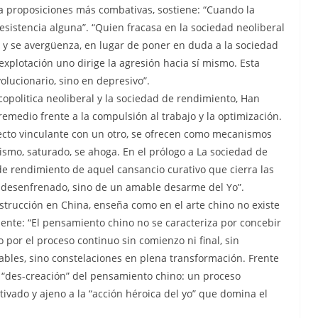
e a proposiciones más combativas, sostiene: “Cuando la
resistencia alguna”. “Quien fracasa en la sociedad neoliberal
 y se avergüenza, en lugar de poner en duda a la sociedad
oexplotación uno dirige la agresión hacia sí mismo. Esta
olucionario, sino en depresivo”.
icopolitica neoliberal y la sociedad de rendimiento, Han
emedio frente a la compulsión al trabajo y la optimización.
fecto vinculante con un otro, se ofrecen como mecanismos
mismo, saturado, se ahoga. En el prólogo a La sociedad de
o de rendimiento de aquel cansancio curativo que cierra las
e desenfrenado, sino de un amable desarme del Yo”.
onstrucción en China, enseña como en el arte chino no existe
ente: “El pensamiento chino no se caracteriza por concebir
o por el proceso continuo sin comienzo ni final, sin
bles, sino constelaciones en plena transformación. Frente
a “des-creación” del pensamiento chino: un proceso
ivado y ajeno a la “acción héroica del yo” que domina el