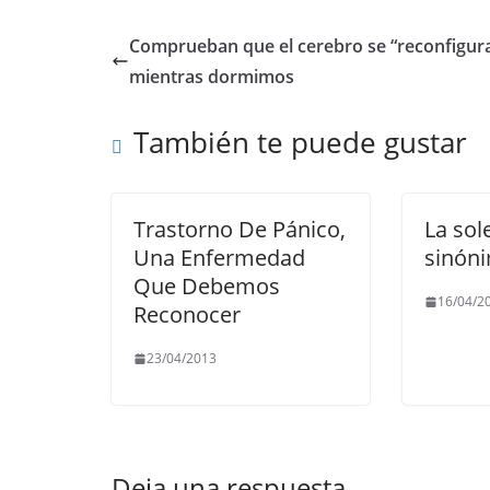
c
itt
ai
at
e
p
e
er
l
s
gr
y
Comprueban que el cerebro se “reconfigur
b
A
a
Li
mientras dormimos
o
p
m
n
También te puede gustar
o
p
k
k
Trastorno De Pánico,
La sol
Una Enfermedad
sinóni
Que Debemos
16/04/2
Reconocer
23/04/2013
Deja una respuesta