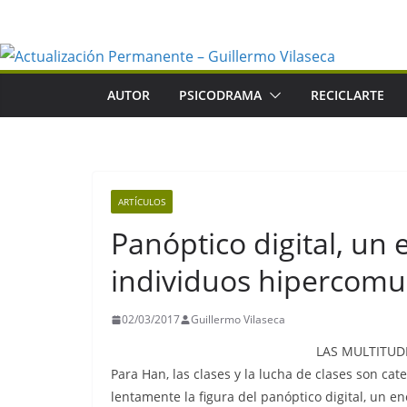
Saltar
al
contenido
AUTOR
PSICODRAMA
RECICLARTE
ARTÍCULOS
Panóptico digital, u
individuos hipercomu
02/03/2017
Guillermo Vilaseca
LAS MULTITUD
Para Han, las clases y la lucha de clases son ca
lentamente la figura del panóptico digital, un