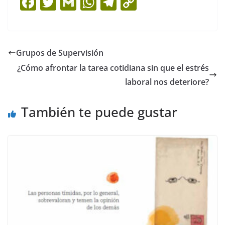
F
T
G
W
T
C
a
w
m
h
el
o
c
itt
ai
at
e
p
e
er
l
s
gr
y
Grupos de Supervisión
b
A
a
Li
¿Cómo afrontar la tarea cotidiana sin que el estrés
o
p
m
n
laboral nos deteriore?
o
p
k
También te puede gustar
k