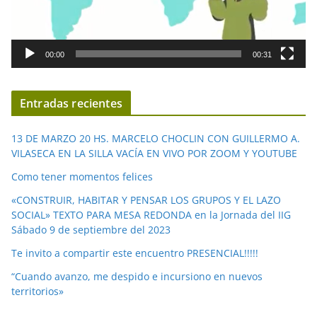
o
r
d
00:00
00:31
e
v
í
Entradas recientes
d
e
13 DE MARZO 20 HS. MARCELO CHOCLIN CON GUILLERMO A.
o
VILASECA EN LA SILLA VACÍA EN VIVO POR ZOOM Y YOUTUBE
Como tener momentos felices
«CONSTRUIR, HABITAR Y PENSAR LOS GRUPOS Y EL LAZO
SOCIAL» TEXTO PARA MESA REDONDA en la Jornada del IIG
Sábado 9 de septiembre del 2023
Te invito a compartir este encuentro PRESENCIAL!!!!!
“Cuando avanzo, me despido e incursiono en nuevos
territorios»