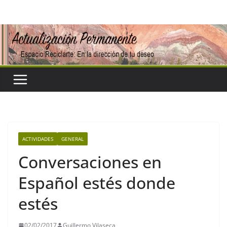
Saltar
al
contenido
ACTIVIDADES
GENERAL
Conversaciones en
Español estés donde
estés
02/02/2017
Guillermo Vilaseca