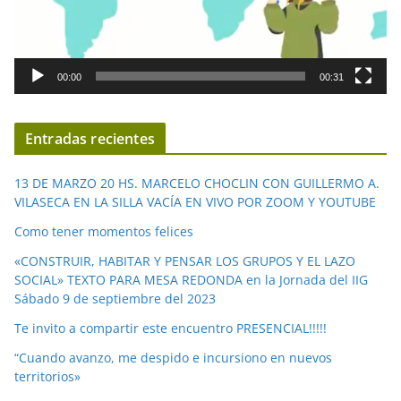
o
r
d
00:00
00:31
e
v
í
Entradas recientes
d
e
13 DE MARZO 20 HS. MARCELO CHOCLIN CON GUILLERMO A.
o
VILASECA EN LA SILLA VACÍA EN VIVO POR ZOOM Y YOUTUBE
Como tener momentos felices
«CONSTRUIR, HABITAR Y PENSAR LOS GRUPOS Y EL LAZO
SOCIAL» TEXTO PARA MESA REDONDA en la Jornada del IIG
Sábado 9 de septiembre del 2023
Te invito a compartir este encuentro PRESENCIAL!!!!!
“Cuando avanzo, me despido e incursiono en nuevos
territorios»