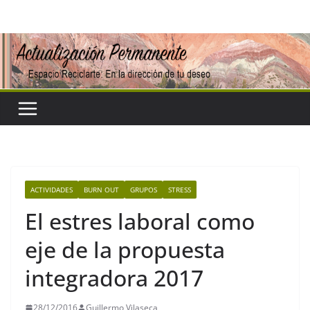
Saltar
al
contenido
ACTIVIDADES
BURN OUT
GRUPOS
STRESS
El estres laboral como
eje de la propuesta
integradora 2017
28/12/2016
Guillermo Vilaseca