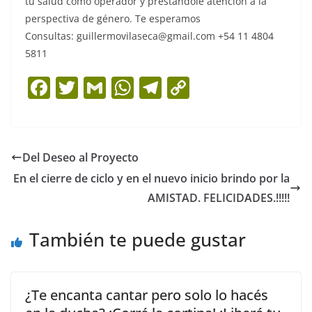
tu salud como operador y prestándole atención a la
perspectiva de género. Te esperamos
Consultas: guillermovilaseca@gmail.com +54 11 4804
5811
F
T
G
W
T
C
a
w
m
h
el
o
c
itt
ai
at
e
p
e
er
l
s
gr
y
Del Deseo al Proyecto
b
A
a
Li
En el cierre de ciclo y en el nuevo inicio brindo por la
o
p
m
n
AMISTAD. FELICIDADES.!!!!!
o
p
k
También te puede gustar
k
¿Te encanta cantar pero solo lo hacés