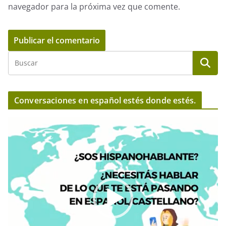
navegador para la próxima vez que comente.
Conversaciones en español estés donde estés.
R
e
p
r
o
d
u
c
t