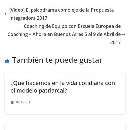
e
er
l
s
gr
y
[Video] El psicodrama como eje de la Propuesta
b
A
a
Li
Integradora 2017
o
p
m
n
Coaching de Equipo con Escuela Europea de
o
p
k
Coaching – Ahora en Buenos Aires 5 al 9 de Abril de
2017
k
También te puede gustar
¿Qué hacemos en la vida cotidiana con
el modelo patriarcal?
18/10/2016