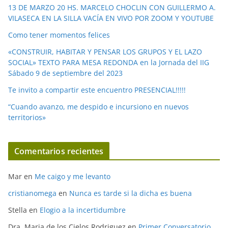
e
13 DE MARZO 20 HS. MARCELO CHOCLIN CON GUILLERMO A.
o
VILASECA EN LA SILLA VACÍA EN VIVO POR ZOOM Y YOUTUBE
Como tener momentos felices
«CONSTRUIR, HABITAR Y PENSAR LOS GRUPOS Y EL LAZO
SOCIAL» TEXTO PARA MESA REDONDA en la Jornada del IIG
Sábado 9 de septiembre del 2023
Te invito a compartir este encuentro PRESENCIAL!!!!!
“Cuando avanzo, me despido e incursiono en nuevos
territorios»
Comentarios recientes
Mar
en
Me caigo y me levanto
cristianomega
en
Nunca es tarde si la dicha es buena
Stella
en
Elogio a la incertidumbre
Dra. Maria de los Cielos Rodriguez
en
Primer Conversatorio