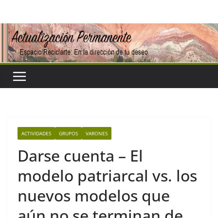
Saltar
al
contenido
ACTIVIDADES
GRUPOS
VARONES
Darse cuenta – El
modelo patriarcal vs. los
nuevos modelos que
aún no se terminan de