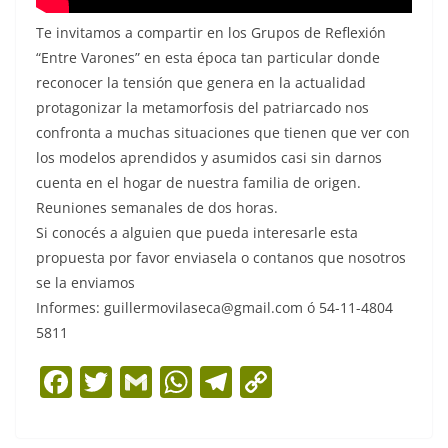
Te invitamos a compartir en los Grupos de Reflexión
“Entre Varones” en esta época tan particular donde
reconocer la tensión que genera en la actualidad
protagonizar la metamorfosis del patriarcado nos
confronta a muchas situaciones que tienen que ver con
los modelos aprendidos y asumidos casi sin darnos
cuenta en el hogar de nuestra familia de origen.
Reuniones semanales de dos horas.
Si conocés a alguien que pueda interesarle esta
propuesta por favor enviasela o contanos que nosotros
se la enviamos
Informes: guillermovilaseca@gmail.com ó 54-11-4804
5811
F
T
G
W
T
C
a
w
m
h
el
o
c
itt
ai
at
e
p