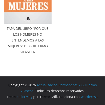
TAPA DEL LIBRO "POR QUE
LOS HOMBRES NO
ENTENDEMOS A LAS
MUJERES" DE GUILLERMO
VILASECA
Copyright © 2026
Actualización Permanente – Guillermo
Vilaseca
. Todos los derechos reservados.
Tema:
ColorMag
por ThemeGrill. Funciona con
WordPress
.