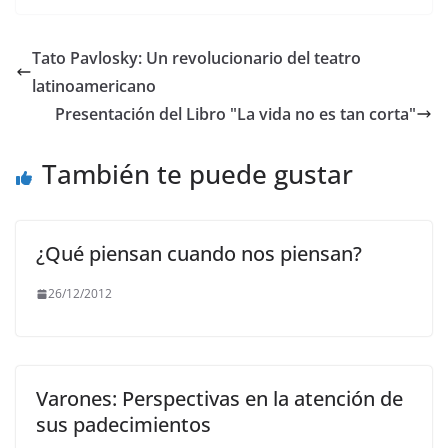
c
itt
ai
at
e
p
e
er
l
s
gr
y
Tato Pavlosky: Un revolucionario del teatro
b
A
a
Li
latinoamericano
o
p
m
n
Presentación del Libro "La vida no es tan corta"
o
p
k
También te puede gustar
k
¿Qué piensan cuando nos piensan?
26/12/2012
Varones: Perspectivas en la atención de
sus padecimientos