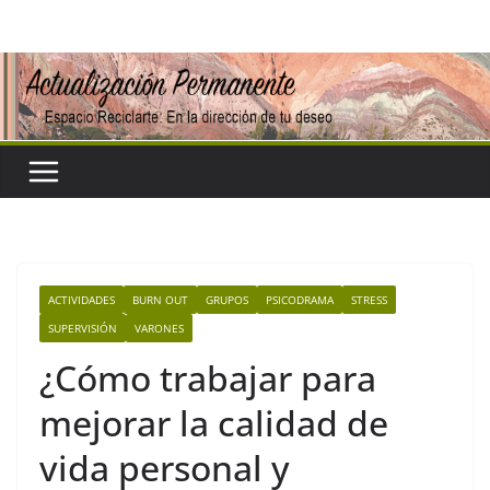
Saltar
al
contenido
ACTIVIDADES
BURN OUT
GRUPOS
PSICODRAMA
STRESS
SUPERVISIÓN
VARONES
¿Cómo trabajar para
mejorar la calidad de
vida personal y