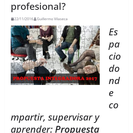
profesional?
22/11/2016
Guillermo Vilaseca
Es
pa
cio
do
nd
e
co
mpartir, supervisar y
aprender:
Propuesta