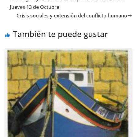
o
p
m
n
Jueves 13 de Octubre
o
p
k
Crisis sociales y extensión del conflicto humano
k
También te puede gustar