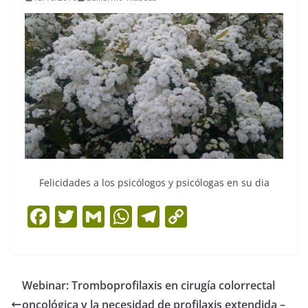
Felicidades a los psicólogos y psicólogas en su dia
F
T
G
W
T
C
a
w
m
h
el
o
c
itt
ai
at
e
p
e
er
l
s
gr
y
Webinar: Tromboprofilaxis en cirugía colorrectal
b
A
a
Li
oncológica y la necesidad de profilaxis extendida –