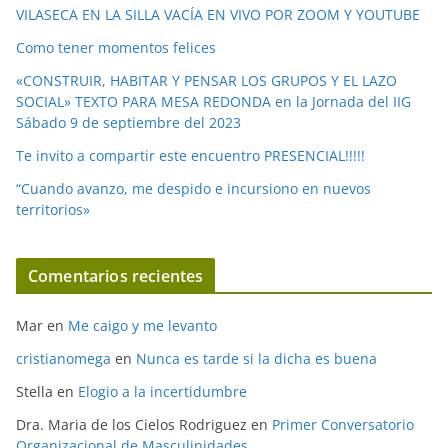
o
VILASECA EN LA SILLA VACÍA EN VIVO POR ZOOM Y YOUTUBE
Como tener momentos felices
«CONSTRUIR, HABITAR Y PENSAR LOS GRUPOS Y EL LAZO
SOCIAL» TEXTO PARA MESA REDONDA en la Jornada del IIG
Sábado 9 de septiembre del 2023
Te invito a compartir este encuentro PRESENCIAL!!!!!
“Cuando avanzo, me despido e incursiono en nuevos
territorios»
Comentarios recientes
Mar
en
Me caigo y me levanto
cristianomega
en
Nunca es tarde si la dicha es buena
Stella
en
Elogio a la incertidumbre
Dra. Maria de los Cielos Rodriguez
en
Primer Conversatorio
Organizacional de Masculinidades