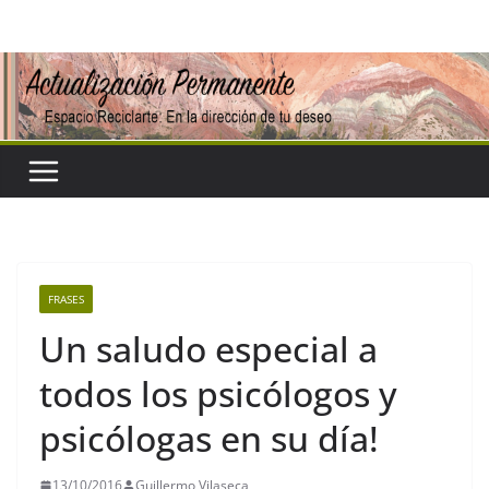
Saltar
al
contenido
FRASES
Un saludo especial a
todos los psicólogos y
psicólogas en su día!
13/10/2016
Guillermo Vilaseca