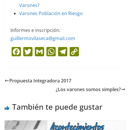
Varones?
Varones Población en Riesgo
Informes e inscripción:
guillermovilaseca@gmail.com
F
T
G
W
T
C
a
w
m
h
el
o
c
itt
ai
at
e
p
e
er
l
s
gr
y
Propuesta Integradora 2017
b
A
a
Li
¿Los varones somos simples?
o
p
m
n
o
p
k
También te puede gustar
k