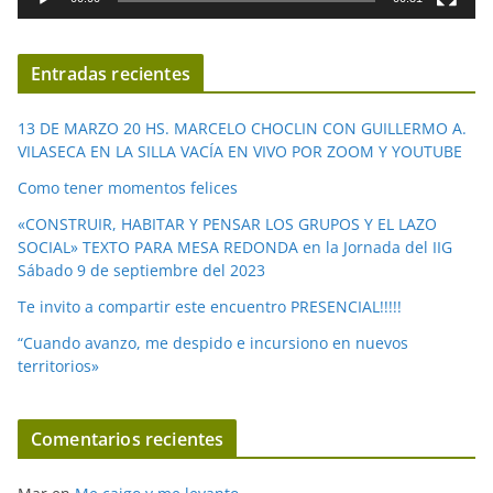
e
v
í
Entradas recientes
d
e
13 DE MARZO 20 HS. MARCELO CHOCLIN CON GUILLERMO A.
o
VILASECA EN LA SILLA VACÍA EN VIVO POR ZOOM Y YOUTUBE
Como tener momentos felices
«CONSTRUIR, HABITAR Y PENSAR LOS GRUPOS Y EL LAZO
SOCIAL» TEXTO PARA MESA REDONDA en la Jornada del IIG
Sábado 9 de septiembre del 2023
Te invito a compartir este encuentro PRESENCIAL!!!!!
“Cuando avanzo, me despido e incursiono en nuevos
territorios»
Comentarios recientes