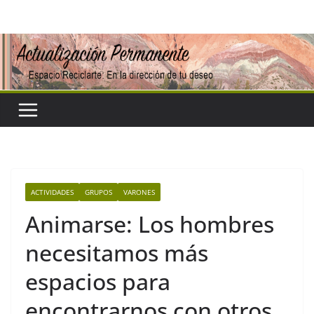
Saltar
al
contenido
ACTIVIDADES
GRUPOS
VARONES
Animarse: Los hombres
necesitamos más
espacios para
encontrarnos con otros