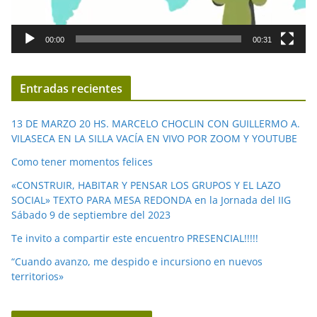
r
d
00:00
00:31
e
v
í
Entradas recientes
d
e
13 DE MARZO 20 HS. MARCELO CHOCLIN CON GUILLERMO A.
o
VILASECA EN LA SILLA VACÍA EN VIVO POR ZOOM Y YOUTUBE
Como tener momentos felices
«CONSTRUIR, HABITAR Y PENSAR LOS GRUPOS Y EL LAZO
SOCIAL» TEXTO PARA MESA REDONDA en la Jornada del IIG
Sábado 9 de septiembre del 2023
Te invito a compartir este encuentro PRESENCIAL!!!!!
“Cuando avanzo, me despido e incursiono en nuevos
territorios»