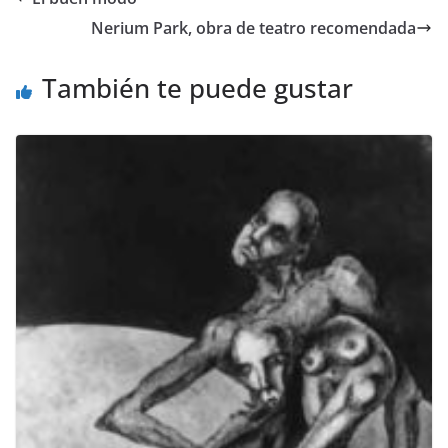
b
A
a
Li
Nerium Park, obra de teatro recomendada
o
p
m
n
o
p
k
También te puede gustar
k