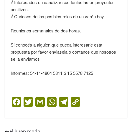
√ Interesados en canalizar sus fantasías en proyectos
positivos.
√ Curiosos de los posibles roles de un varón hoy.
Reuniones semanales de dos horas.
Si conocés a alguien que pueda interesarle esta
propuesta por favor enviasela o contanos que nosotros
se la enviamos
Informes: 54-11-4804 5811 ó 15 5578 7125
F
T
G
W
T
C
a
w
m
h
el
o
c
itt
ai
at
e
p
e
er
l
s
gr
y
El buen modo