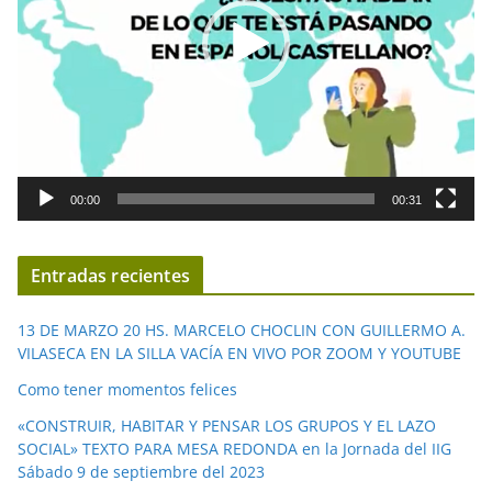
d
u
c
t
o
r
d
00:00
00:31
e
v
í
Entradas recientes
d
e
13 DE MARZO 20 HS. MARCELO CHOCLIN CON GUILLERMO A.
o
VILASECA EN LA SILLA VACÍA EN VIVO POR ZOOM Y YOUTUBE
Como tener momentos felices
«CONSTRUIR, HABITAR Y PENSAR LOS GRUPOS Y EL LAZO
SOCIAL» TEXTO PARA MESA REDONDA en la Jornada del IIG
Sábado 9 de septiembre del 2023