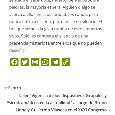
piedras, la mayoría espera. Alguien o algo se
acerca a ellos en la oscuridad, los ronda, pero
nunca entra a escena, permanece en silencio. El
bosque semeja la gran tumba de estos muertos-
vivos. Sólo les contesta el silencio de una
presencia misteriosa entre ellos que no pueden
descifrar.
F
T
G
W
T
C
a
w
m
h
el
o
c
itt
ai
at
e
p
e
er
l
s
gr
y
El otro
b
A
a
Li
Taller "Vigencia de los dispositivos Grupales y
o
p
m
n
Psicodramáticos en la actualidad" a cargo de Bruno
o
p
k
Linne y Guillermo Vilaseca en el XXXI Congreso