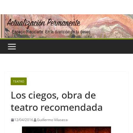
Saltar
al
contenido
TEATRO
Los ciegos, obra de
teatro recomendada
12/04/2016
Guillermo Vilaseca